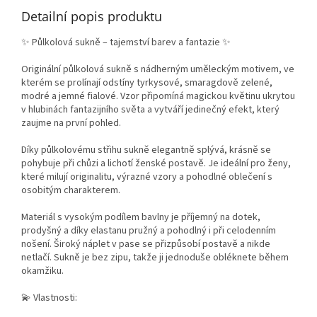
Detailní popis produktu
✨ Půlkolová sukně – tajemství barev a fantazie ✨
Originální půlkolová sukně s nádherným uměleckým motivem, ve
kterém se prolínají odstíny tyrkysové, smaragdově zelené,
modré a jemné fialové. Vzor připomíná magickou květinu ukrytou
v hlubinách fantazijního světa a vytváří jedinečný efekt, který
zaujme na první pohled.
Díky půlkolovému střihu sukně elegantně splývá, krásně se
pohybuje při chůzi a lichotí ženské postavě. Je ideální pro ženy,
které milují originalitu, výrazné vzory a pohodlné oblečení s
osobitým charakterem.
Materiál s vysokým podílem bavlny je příjemný na dotek,
prodyšný a díky elastanu pružný a pohodlný i při celodenním
nošení. Široký náplet v pase se přizpůsobí postavě a nikde
netlačí. Sukně je bez zipu, takže ji jednoduše obléknete během
okamžiku.
💫 Vlastnosti: