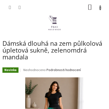
Přejít
NÁKUP
na
obsah
KOŠÍK
Dámská dlouhá na zem půlkolová
úpletová sukně, zelenomdrá
mandala
Průměrné
Neohodnoceno
Podrobnosti hodnocení
Novinka
hodnocení
produktu
je
0,0
z
5
hvězdiček.