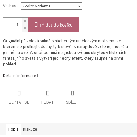
Velikost
Přidat do košíku
Originální půlkolová sukně s nádherným uměleckým motivem, ve
kterém se prolínají odstíny tyrkysové, smaragdově zelené, modré a
jemné fialové. Vzor připomíná magickou květinu ukrytou v hlubinách
fantazijního světa a vytváří jedinečný efekt, který zaujme na první
pohled.
Detailní informace
ZEPTAT SE
HLÍDAT
SDÍLET
Popis
Diskuze