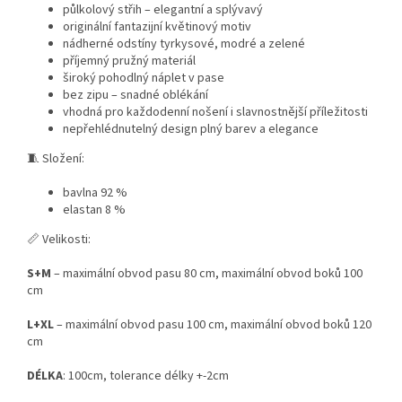
půlkolový střih – elegantní a splývavý
originální fantazijní květinový motiv
nádherné odstíny tyrkysové, modré a zelené
příjemný pružný materiál
široký pohodlný náplet v pase
bez zipu – snadné oblékání
vhodná pro každodenní nošení i slavnostnější příležitosti
nepřehlédnutelný design plný barev a elegance
🧵 Složení:
bavlna 92 %
elastan 8 %
📏 Velikosti:
S+M
– maximální obvod pasu 80 cm, maximální obvod boků 100
cm
L+XL
– maximální obvod pasu 100 cm, maximální obvod boků 120
cm
DÉLKA
: 100cm, tolerance délky +-2cm