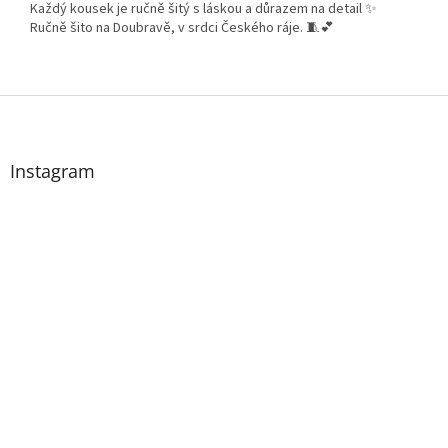
Každý kousek je ručně šitý s láskou a důrazem na detail ✨
Ručně šito na Doubravě, v srdci Českého ráje. 🧵💕
Z
á
p
a
Instagram
t
í