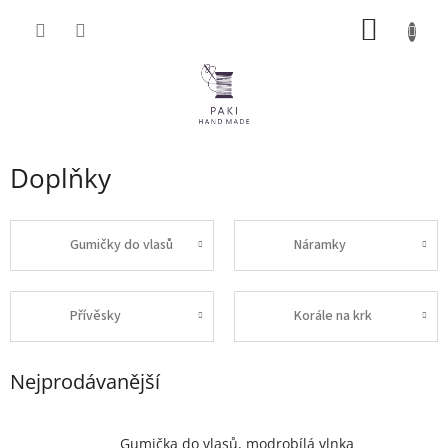
Přejít
NÁKUP
na
obsah
KOŠÍK
Doplňky
Gumičky do vlasů
Náramky
Přívěsky
Korále na krk
Nejprodávanější
Gumička do vlasů, modrobílá vlnka