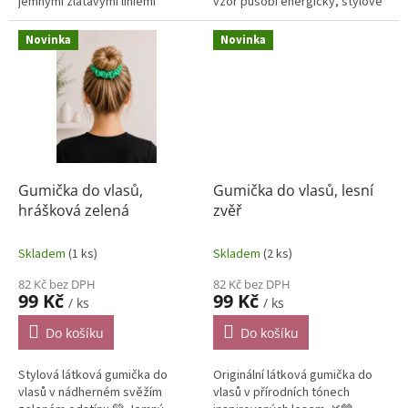
jemnými zlatavými liniemi
vzor působí energicky, stylově
působí elegantně, hravě a
a nepřehlédnutelně – ideální
nepřehlédnutelně zároveň 💖
doplněk pro ženy, které milují...
Novinka
Novinka
Gumička do vlasů,
Gumička do vlasů, lesní
hrášková zelená
zvěř
Skladem
(1 ks)
Skladem
(2 ks)
82 Kč bez DPH
82 Kč bez DPH
99 Kč
99 Kč
/ ks
/ ks
Do košíku
Do košíku
Stylová látková gumička do
Originální látková gumička do
vlasů v nádherném svěžím
vlasů v přírodních tónech