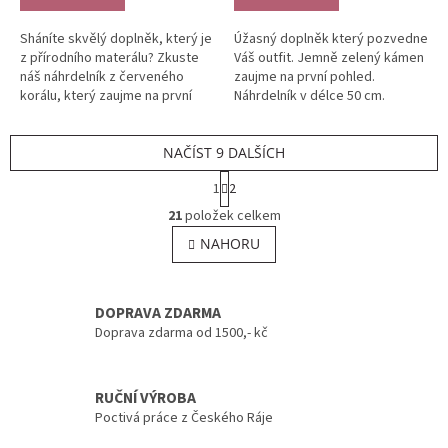
Sháníte skvělý doplněk, který je
Úžasný doplněk který pozvedne
z přírodního materálu? Zkuste
Váš outfit. Jemně zelený kámen
náš náhrdelník z červeného
zaujme na první pohled.
korálu, který zaujme na první
Náhrdelník v délce 50 cm.
pohled. Délka 50cm.
NAČÍST 9 DALŠÍCH
S
1
2
t
O
r
21
položek celkem
v
á
l
NAHORU
n
á
k
o
d
v
a
DOPRAVA ZDARMA
á
c
n
Doprava zdarma od 1500,- kč
í
í
p
r
v
RUČNÍ VÝROBA
k
Poctivá práce z Českého Ráje
y