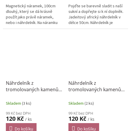
Magnetický náramek, 100cm
Pojďte se barevně sladit s naší
dlouhý, který se dá krásně
sukní a dopřejte si k ní doplněk.
použít jako právě náramek,
Jadeitový africký náhrdelník v
nebo i náhrdelník. Na náramku
délce 50cm. Náhrdelník je
najdete růženín a hematit.
navlečen na pevné silonové
šňůrce, opatřen zapínáním (...
Náhrdelník z
Náhrdelník z
tromolovaných kamenů -
tromolovaných kamenů -
červený korál 50cm
jadeit 50cm
Skladem
(3 ks)
Skladem
(2 ks)
99 Kč bez DPH
99 Kč bez DPH
120 Kč
120 Kč
/ ks
/ ks
Do košíku
Do košíku