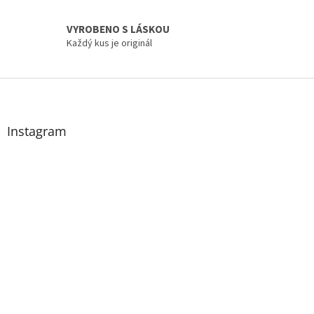
v
ý
VYROBENO S LÁSKOU
p
i
Každý kus je originál
s
u
Z
á
p
a
Instagram
t
í