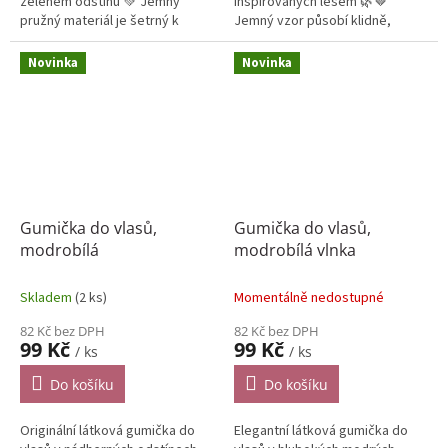
zeleném odstínu 💚 Jemný
inspirovaných lesem 🌿🤎
pružný materiál je šetrný k
Jemný vzor působí klidně,
vlasům, dobře drží a zároveň
přirozeně a krásně doplní každý
krásně doplní každý outfit ✨
outfit – ideální pro milovnice
Novinka
Novinka
přírody a...
Gumička do vlasů,
Gumička do vlasů,
modrobílá
modrobílá vlnka
Skladem
(2 ks)
Momentálně nedostupné
82 Kč bez DPH
82 Kč bez DPH
99 Kč
99 Kč
/ ks
/ ks
Do košíku
Do košíku
Originální látková gumička do
Elegantní látková gumička do