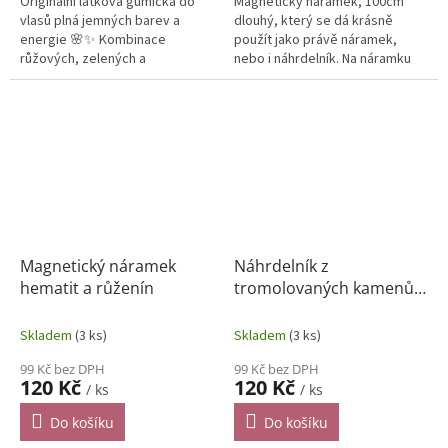
Originální látková gumička do
Magnetický náramek, 100cm
vlasů plná jemných barev a
dlouhý, který se dá krásně
energie 🌸✨ Kombinace
použít jako právě náramek,
růžových, zelených a
nebo i náhrdelník. Na náramku
tyrkysových tónů se zlatavými
najdete perly a hematit.
detaily působí hravě, elegantně
a...
Magnetický náramek
Náhrdelník z
hematit a růženín
tromolovaných kamenů -
africký jadeit 50cm
Skladem
(3 ks)
Skladem
(3 ks)
99 Kč bez DPH
99 Kč bez DPH
120 Kč
120 Kč
/ ks
/ ks
Do košíku
Do košíku