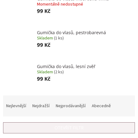
Momentálně nedostupné
99 Kč
Gumička do vlasů, pestrobarevná
Skladem
(1 ks)
99 Kč
Gumička do vlasů, lesní zvěř
Skladem
(2 ks)
99 Kč
Ř
a
Nejlevnější
Nejdražší
Nejprodávanější
Abecedně
z
e
n
OTEVŘÍT FILTR
í