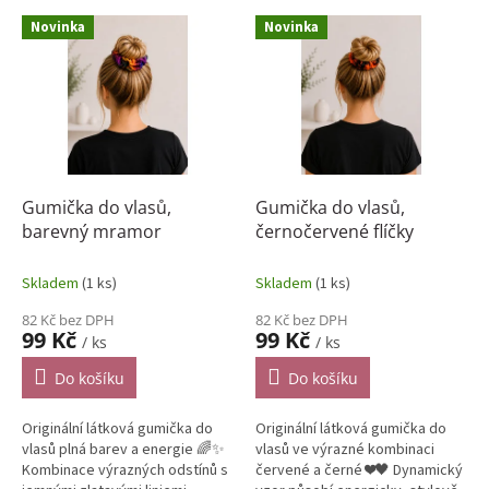
p
V
r
Novinka
Novinka
ý
o
p
d
i
u
s
k
p
t
r
ů
o
d
Gumička do vlasů,
Gumička do vlasů,
u
barevný mramor
černočervené flíčky
k
t
Skladem
(1 ks)
Skladem
(1 ks)
ů
82 Kč bez DPH
82 Kč bez DPH
99 Kč
99 Kč
/ ks
/ ks
Do košíku
Do košíku
Originální látková gumička do
Originální látková gumička do
vlasů plná barev a energie 🌈✨
vlasů ve výrazné kombinaci
Kombinace výrazných odstínů s
červené a černé ❤️🖤 Dynamický