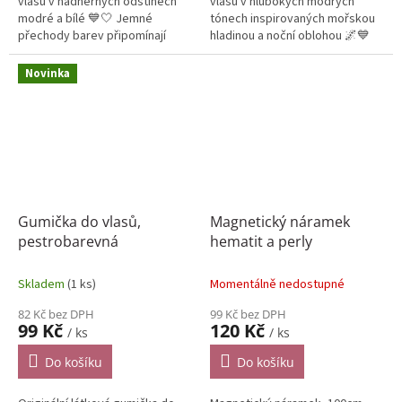
vlasů v nádherných odstínech
vlasů v hlubokých modrých
modré a bílé 💙🤍 Jemné
tónech inspirovaných mořskou
přechody barev připomínají
hladinou a noční oblohou 🌌💙
ledovou lagunu a dodávají
Jemné detaily a kontrastní vzor
gumičce svěží, elegantní vzhled
dodávají gumičce luxusní a...
Novinka
✨
Gumička do vlasů,
Magnetický náramek
pestrobarevná
hematit a perly
Skladem
(1 ks)
Momentálně nedostupné
82 Kč bez DPH
99 Kč bez DPH
99 Kč
120 Kč
/ ks
/ ks
Do košíku
Do košíku