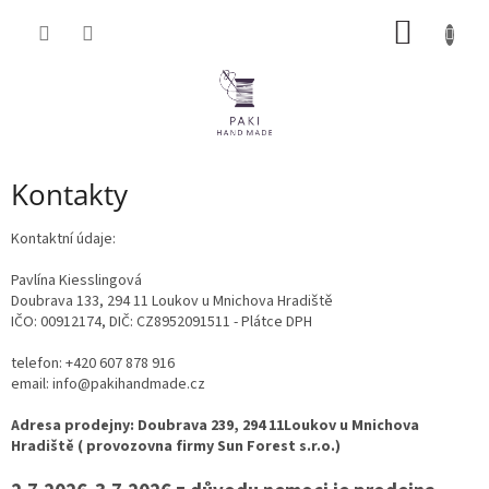
Přejít
NÁKUP
na
obsah
KOŠÍK
Kontakty
Kontaktní údaje:
Pavlína Kiesslingová
Doubrava 133, 294 11 Loukov u Mnichova Hradiště
IČO: 00912174, DIČ: CZ8952091511 - Plátce DPH
telefon: +420 607 878 916
email: info@pakihandmade.cz
Adresa prodejny: Doubrava 239, 294 11Loukov u Mnichova
Hradiště ( provozovna firmy Sun Forest s.r.o.)