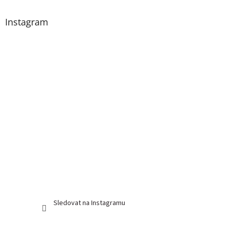
p
a
Instagram
t
í
Sledovat na Instagramu