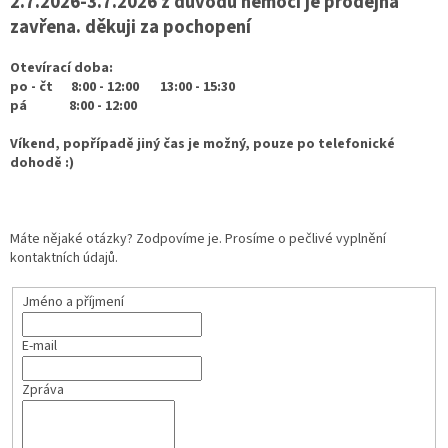
2.7.2026-3.7.2026 z důvodu nemoci je prodejna
zavřena. děkuji za pochopení
Otevírací doba:
po - čt 8:00 - 12:00 13:00 - 15:30
pá 8:00 - 12:00
Víkend, popřípadě jiný čas je možný, pouze po telefonické
dohodě :)
Máte nějaké otázky? Zodpovíme je. Prosíme o pečlivé vyplnění
kontaktních údajů.
Jméno a příjmení
E-mail
Zpráva