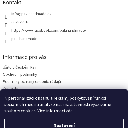
Kontakt
info
@
pakihandmade.cz
607878916
https://www.facebook.com/pakihandmade/
paki.handmade
Informace pro vás
Ušito v Českém Ráji
Obchodní podmínky
Podmínky ochrany osobních údajů
Kontakty
Vrácení zboží, reklamace
K personalizaci obsahu a reklam, poskytování funkcí
sociálních médií a analýze naší návštěvnosti využíváme
soubory cookies. Více informací
zde
.
Vytvořil Shoptet
Nastavení