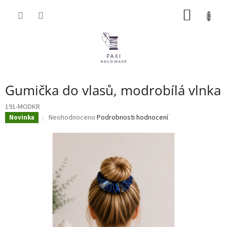
Přejít
NÁKUP
na
obsah
KOŠÍK
Gumička do vlasů, modrobílá vlnka
191-MODKR
Průměrné
Neohodnoceno
Podrobnosti hodnocení
Novinka
hodnocení
produktu
je
0,0
z
5
hvězdiček.