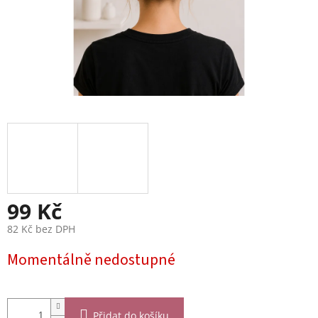
99 Kč
82 Kč bez DPH
Měrná
Momentálně nedostupné
cena:
Přidat do košíku