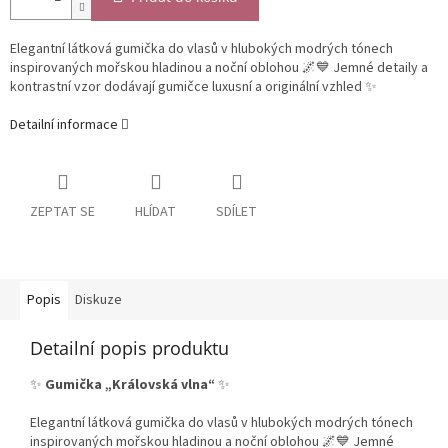
Elegantní látková gumička do vlasů v hlubokých modrých tónech
inspirovaných mořskou hladinou a noční oblohou 🌌💙 Jemné detaily a
kontrastní vzor dodávají gumičce luxusní a originální vzhled ✨
Detailní informace
ZEPTAT SE
HLÍDAT
SDÍLET
Popis
Diskuze
Detailní popis produktu
✨
Gumička „Královská vlna“
✨
Elegantní látková gumička do vlasů v hlubokých modrých tónech
inspirovaných mořskou hladinou a noční oblohou 🌌💙 Jemné