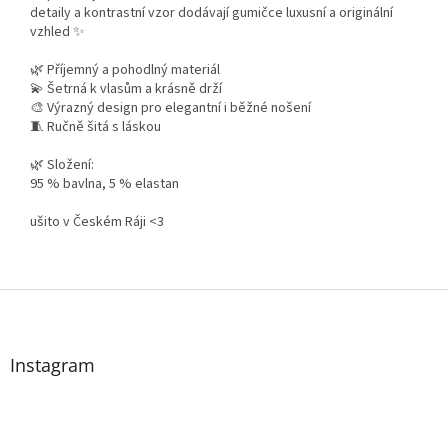
detaily a kontrastní vzor dodávají gumičce luxusní a originální
vzhled ✨
🌿 Příjemný a pohodlný materiál
💫 Šetrná k vlasům a krásně drží
🎨 Výrazný design pro elegantní i běžné nošení
🧵 Ručně šitá s láskou
🌿 Složení:
95 % bavlna, 5 % elastan
ušito v Českém Ráji <3
Z
á
p
a
Instagram
t
í