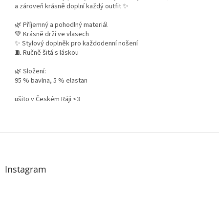
a zároveň krásně doplní každý outfit ✨
🌿 Příjemný a pohodlný materiál
💚 Krásně drží ve vlasech
✨ Stylový doplněk pro každodenní nošení
🧵 Ručně šitá s láskou
🌿 Složení:
95 % bavlna, 5 % elastan
ušito v Českém Ráji <3
Z
á
p
a
Instagram
t
í