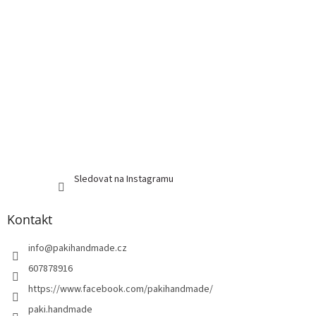
Sledovat na Instagramu
Kontakt
info
@
pakihandmade.cz
607878916
https://www.facebook.com/pakihandmade/
paki.handmade