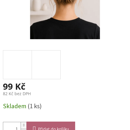
99 Kč
82 Kč bez DPH
Měrná
Skladem
(1 ks)
cena:
Přidat do košíku