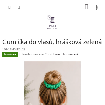
Přejít
NÁKUP
na
obsah
KOŠÍK
Gumička do vlasů, hrášková zelená
191-11M01E0127
Průměrné
Neohodnoceno
Podrobnosti hodnocení
Novinka
hodnocení
produktu
je
0,0
z
5
hvězdiček.