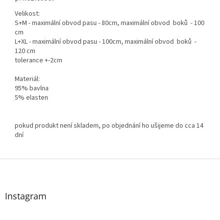
Velikost:
S+M - maximální obvod pasu - 80cm, maximální obvod boků - 100
cm
L+XL - maximální obvod pasu - 100cm, maximální obvod boků -
120 cm
tolerance +-2cm
Materiál:
95% bavlna
5% elasten
pokud produkt není skladem, po objednání ho ušijeme do cca 14
dní
Z
á
p
a
Instagram
t
í