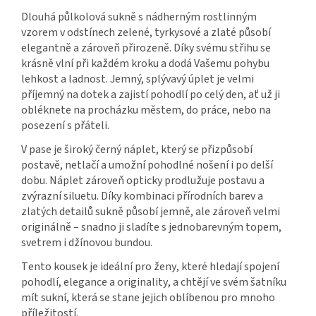
Dlouhá půlkolová sukně s nádherným rostlinným
vzorem v odstínech zelené, tyrkysové a zlaté působí
elegantně a zároveň přirozeně. Díky svému střihu se
krásně vlní při každém kroku a dodá Vašemu pohybu
lehkost a ladnost. Jemný, splývavý úplet je velmi
příjemný na dotek a zajistí pohodlí po celý den, ať už ji
obléknete na procházku městem, do práce, nebo na
posezení s přáteli.
V pase je široký černý náplet, který se přizpůsobí
postavě, netlačí a umožní pohodlné nošení i po delší
dobu. Náplet zároveň opticky prodlužuje postavu a
zvýrazní siluetu. Díky kombinaci přírodních barev a
zlatých detailů sukně působí jemně, ale zároveň velmi
originálně – snadno ji sladíte s jednobarevným topem,
svetrem i džínovou bundou.
Tento kousek je ideální pro ženy, které hledají spojení
pohodlí, elegance a originality, a chtějí ve svém šatníku
mít sukní, která se stane jejich oblíbenou pro mnoho
příležitostí.