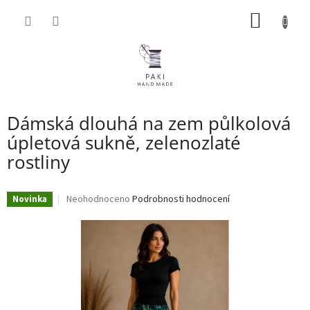
Přejít
NÁKUP
na
obsah
KOŠÍK
Dámská dlouhá na zem půlkolová
úpletová sukně, zelenozlaté
rostliny
Průměrné
Neohodnoceno
Podrobnosti hodnocení
Novinka
hodnocení
produktu
je
0,0
z
5
hvězdiček.