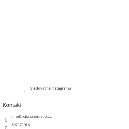
Sledovat na Instagramu
Kontakt
info
@
pakihandmade.cz
607878916