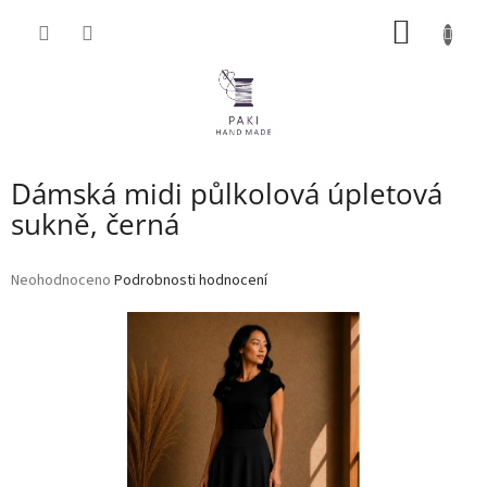
Přejít
NÁKUP
na
obsah
KOŠÍK
Dámská midi půlkolová úpletová
sukně, černá
Průměrné
Neohodnoceno
Podrobnosti hodnocení
hodnocení
produktu
je
0,0
z
5
hvězdiček.