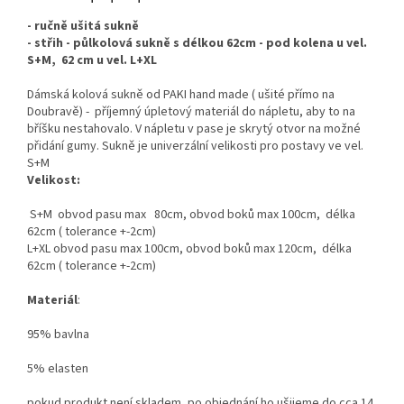
- ručně ušitá sukně
- střih - půlkolová sukně s délkou 62cm - pod kolena u vel.
S+M, 62 cm u vel. L+XL
Dámská kolová sukně od PAKI hand made ( ušité přímo na
Doubravě) - příjemný úpletový materiál do nápletu, aby to na
bříšku nestahovalo. V nápletu v pase je skrytý otvor na možné
přidání gumy. Sukně je univerzální velikosti pro postavy ve vel.
S+M
Velikost:
​ S+M obvod pasu max 80cm, obvod boků max 100cm, délka
62cm ( tolerance +-2cm)
L+XL obvod pasu max 100cm, obvod boků max 120cm, délka
62cm ( tolerance +-2cm)
Materiál
:
95% bavlna
5% elasten
pokud produkt není skladem, po objednání ho ušijeme do cca 14