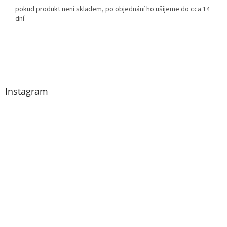
pokud produkt není skladem, po objednání ho ušijeme do cca 14
dní
Z
á
p
a
Instagram
t
í