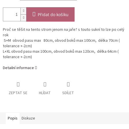
Přidat do košíku
Proč se těšit na tento strom jenom na jaře? s touto sukní to lze po celý
rok
​ S+M obvod pasu max 80cm, obvod boků max 100cm, délka 70cm (
tolerance +-2cm)
L+XL obvod pasu max 100cm, obvod boků max 120cm, délka 64cm (
tolerance +-2cm)
Detailní informace
ZEPTAT SE
HLÍDAT
SDÍLET
Popis
Diskuze