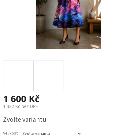
1 600 Kč
1 322 Kč bez DPH
Měrná
Zvolte variantu
cena:
Velikost