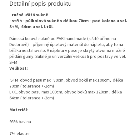
Detailní popis produktu
- ručně ušitá sukně
- střih - půlkolová sukně s délkou 70cm - pod kolena u vel.
S+M, 64cm u vel. L+XL
Dámská kolová sukně od PAKI hand made ( ušité přímo na
Doubravě) - příjemný úpletový materiál do nápletu, aby to na
bříšku nestahovalo. V nápletu v pase je skrytý otvor na možné
přidání gumy. Sukně je univerzální velikosti pro postavy ve vel.
S+M
Velikost:
​ S+M obvod pasu max 80cm, obvod boků max 100cm, délka
70cm ( tolerance +-2cm)
L+XL obvod pasu max 100cm, obvod boků max 120cm, délka
64cm ( tolerance +-2cm)
Materiál
:
93% bavlna
7% elasten