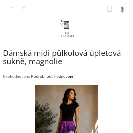
Přejít
NÁKUP
na
obsah
KOŠÍK
Dámská midi půlkolová úpletová
sukně, magnolie
Průměrné
Neohodnoceno
Podrobnosti hodnocení
hodnocení
produktu
je
0,0
z
5
hvězdiček.