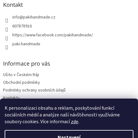
Kontakt
info
@
pakihandmade.cz
607878916
https://www.facebook.com/pakihandmade/
paki.handmade
Informace pro vás
Ušito v Českém Ráji
Obchodní podmínky
Podmínky ochrany osobních údajů
Kontakty
Vrácení zboží, reklamace
K personalizaci obsahu a reklam, poskytování funkcí
sociálních médií a analýze naší návštěvnosti využíváme
soubory cookies. Více informací
zde
.
Vytvořil Shoptet
Nastavení