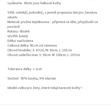
vyniknete. Motiv jsou fialkové květy
Střih: volnější, pohodlný, s jemně projmutou linií pro ženskou
siluetu
Materiál: pružná teplákovina – příjemná na těle, přizpůsobí se
postavě
Rukávy: dlouhé
Výstřih: kulatý
Délka: nad kolena
Celková délka: 90 cm od ramenou
Obvod hrudníku: S: 87cm, M: 93cm, L: 101cm
Obvod zadečku max: S: 93cm. M: 100cm, L: 107cm
Tolerance délky +-2cm
Složení: 95% bavlna, 5% elastan
Ideální volba pro ženy, které milují barevné květy✨
Z