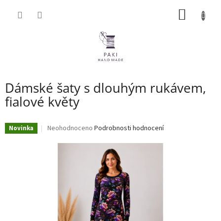
Přejít
NÁKUP
na
obsah
KOŠÍK
Dámské šaty s dlouhým rukávem,
fialové květy
Průměrné
Neohodnoceno
Podrobnosti hodnocení
Novinka
hodnocení
produktu
je
0,0
z
5
hvězdiček.