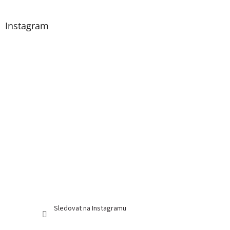
á
p
a
Instagram
t
í
Sledovat na Instagramu