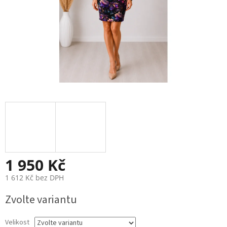
1 950 Kč
1 612 Kč bez DPH
Měrná
Zvolte variantu
cena:
Velikost