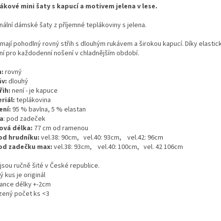
ákové mini šaty s kapucí a motivem jelena v lese.
nální dámské šaty z příjemné teplákoviny s jelena.
 mají pohodlný rovný střih s dlouhým rukávem a širokou kapucí. Díky elasti
lní pro každodenní nošení v chladnějším období.
h:
rovný
v:
dlouhý
řih:
není - je kapuce
riál:
teplákovina
ení:
95 % bavlna, 5 % elastan
a
: pod zadeček
ová délka:
77 cm od ramenou
d hrudníku:
vel.38: 90cm, vel.40: 93cm, vel.42: 96cm
od zadečku max:
vel.38: 93cm, vel.40: 100cm, vel. 42 106cm
jsou ručně šité v České republice.
 kus je originál
rance délky +-2cm
ený počet ks <3