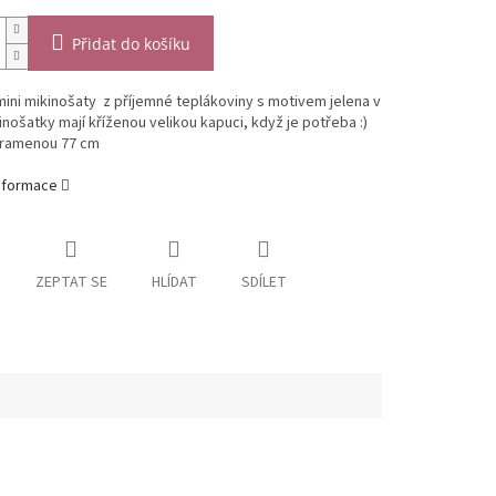
Přidat do košíku
ni mikinošaty z příjemné teplákoviny s motivem jelena v
inošatky mají kříženou velikou kapuci, když je potřeba :)
 ramenou 77 cm
informace
ZEPTAT SE
HLÍDAT
SDÍLET