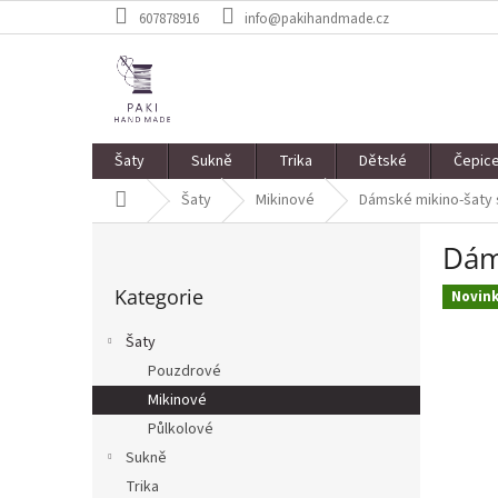
Přejít
607878916
info@pakihandmade.cz
na
obsah
Šaty
Sukně
Trika
Dětské
Čepic
Domů
Šaty
Mikinové
Dámské mikino-šaty s
P
Dáms
o
Přeskočit
s
Kategorie
kategorie
Novin
t
r
Šaty
a
Pouzdrové
n
Mikinové
n
í
Půlkolové
p
Sukně
a
Trika