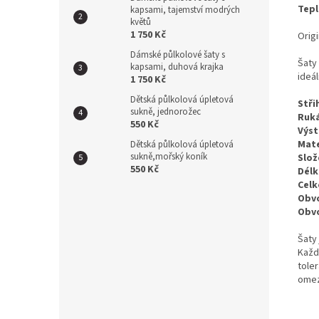
Tepl
kapsami, tajemství modrých
květů
1 750 Kč
Origi
Dámské půlkolové šaty s
Šaty
kapsami, duhová krajka
ideá
1 750 Kč
Dětská půlkolová úpletová
Stři
sukně, jednorožec
Ruká
550 Kč
Výst
Mate
Dětská půlkolová úpletová
sukně,mořský koník
Slož
550 Kč
Délk
Celk
Obvo
Obv
Šaty 
Každý
tole
omez