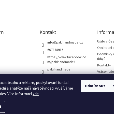
am
Kontakt
Informa
Ušito v Če
info
@
pakihandmade.cz
Obchodní 
607878916
Podmínky 
https://www.facebook.co
údajů
m/pakihandmade/
Kontakty
paki.handmade
Vrácení zb
aci obsahu a reklam, poskytování funkcí
Odmítnout
édií a analýze naší návštěvnosti využíváme
vat na Instagramu
ies. Více informací
zde
.
í
a.
Upravit nastavení cookies