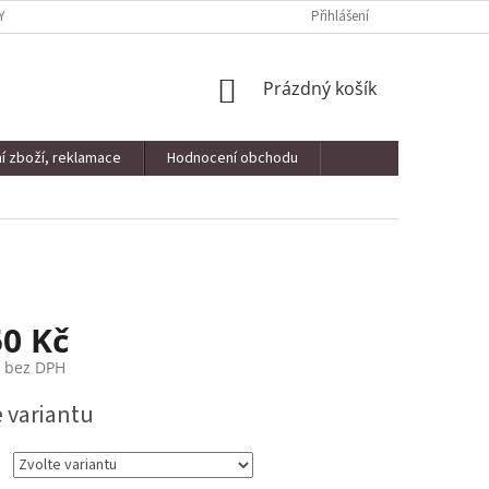
Y OSOBNÍCH ÚDAJŮ
KONTAKTY
VRÁCENÍ ZBOŽÍ, REKLAMACE
Přihlášení
NÁKUPNÍ
Prázdný košík
KOŠÍK
í zboží, reklamace
Hodnocení obchodu
50 Kč
č bez DPH
e variantu