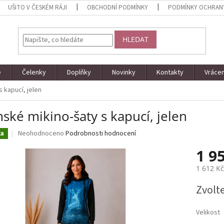
UŠITO V ČESKÉM RÁJI
OBCHODNÍ PODMÍNKY
PODMÍNKY OCHRAN
HLEDAT
e
Čelenky
Doplňky
Novinky
Kontakty
Vrácen
 kapucí, jelen
ké mikino-šaty s kapucí, jelen
Průměrné
Neohodnoceno
Podrobnosti hodnocení
ka
hodnocení
1 9
produktu
je
1 612 K
0,0
z
Měrná
Zvolt
5
cena:
hvězdiček.
Velikost