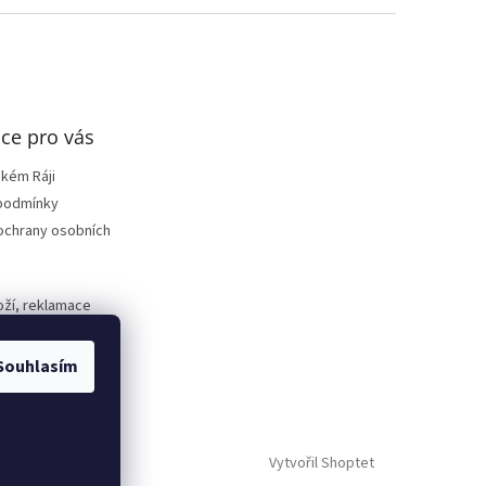
ce pro vás
ském Ráji
podmínky
ochrany osobních
oží, reklamace
Souhlasím
Vytvořil Shoptet