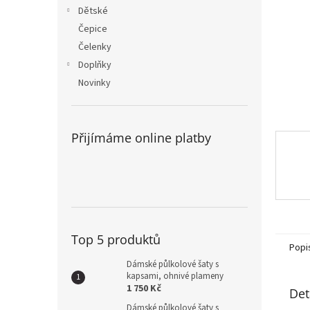
n
Dětské
e
Čepice
l
Čelenky
Doplňky
Novinky
Přijímáme online platby
Top 5 produktů
Popi
Dámské půlkolové šaty s
kapsami, ohnivé plameny
1 750 Kč
Det
Dámské půlkolové šaty s