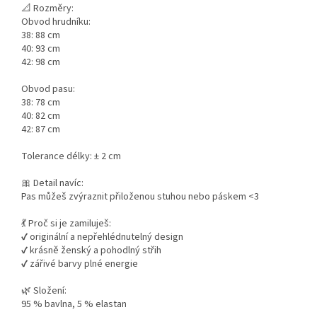
📐 Rozměry:
Obvod hrudníku:
38: 88 cm
40: 93 cm
42: 98 cm
Obvod pasu:
38: 78 cm
40: 82 cm
42: 87 cm
Tolerance délky: ± 2 cm
🎀 Detail navíc:
Pas můžeš zvýraznit přiloženou stuhou nebo páskem <3
💃 Proč si je zamiluješ:
✔️ originální a nepřehlédnutelný design
✔️ krásně ženský a pohodlný střih
✔️ zářivé barvy plné energie
🌿 Složení:
95 % bavlna, 5 % elastan