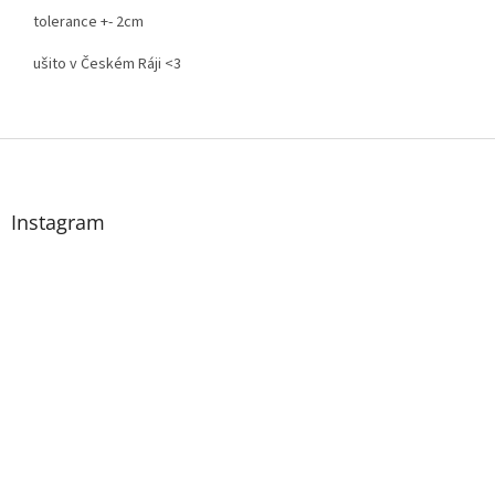
tolerance +- 2cm
ušito v Českém Ráji <3
Z
á
p
a
Instagram
t
í