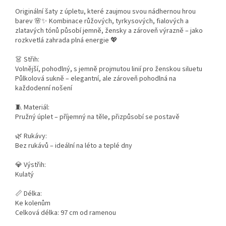
Originální šaty z úpletu, které zaujmou svou nádhernou hrou
barev 🌸✨ Kombinace růžových, tyrkysových, fialových a
zlatavých tónů působí jemně, žensky a zároveň výrazně – jako
rozkvetlá zahrada plná energie 💖
👗 Střih:
Volnější, pohodlný, s jemně projmutou linií pro ženskou siluetu
Půlkolová sukně – elegantní, ale zároveň pohodlná na
každodenní nošení
🧵 Materiál:
Pružný úplet – příjemný na těle, přizpůsobí se postavě
🌿 Rukávy:
Bez rukávů – ideální na léto a teplé dny
💎 Výstřih:
Kulatý
📏 Délka:
Ke kolenům
Celková délka: 97 cm od ramenou