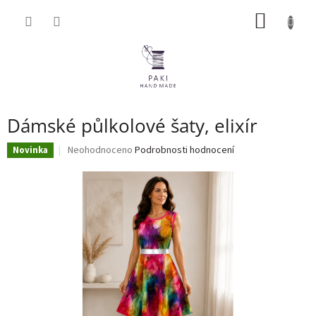
Přejít
NÁKUP
na
obsah
KOŠÍK
Dámské půlkolové šaty, elixír
Průměrné
Neohodnoceno
Podrobnosti hodnocení
Novinka
hodnocení
produktu
je
0,0
z
5
hvězdiček.