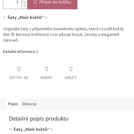
Přidat do košíku
✨
Šaty „Elixír květů“
✨
Originální šaty z příjemného bavlněného úpletu, které rozzáří každý
den 🌸 Barevný květinový vzor působí hravě, žensky a elegantně
zároveň.
Detailní informace
ZEPTAT SE
HLÍDAT
SDÍLET
Popis
Diskuze
Detailní popis produktu
✨
Šaty „Elixír květů“
✨