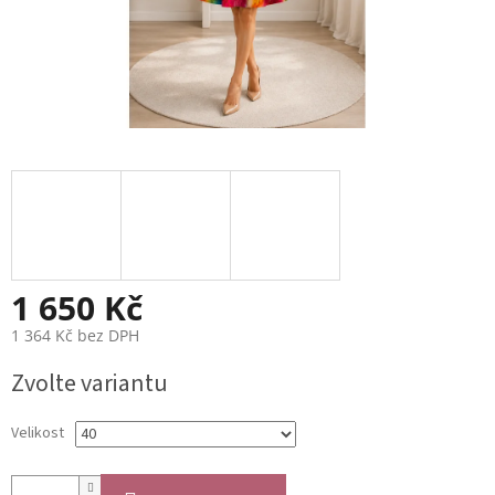
1 650 Kč
1 364 Kč bez DPH
Měrná
Zvolte variantu
cena:
Velikost