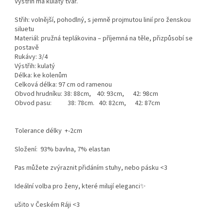
Výstřih má kulatý tvar.
Střih: volnější, pohodlný, s jemně projmutou linií pro ženskou
siluetu
Materiál: pružná teplákovina – příjemná na těle, přizpůsobí se
postavě
Rukávy: 3/4
Výstřih: kulatý
Délka: ke kolenům
Celková délka: 97 cm od ramenou
Obvod hrudníku: 38: 88cm, 40: 93cm, 42: 98cm
Obvod pasu: 38: 78cm. 40: 82cm, 42: 87cm
Tolerance délky +-2cm
Složení: 93% bavlna, 7% elastan
Pas můžete zvýraznit přidáním stuhy, nebo pásku <3
Ideální volba pro ženy, které milují eleganci✨
ušito v Českém Ráji <3