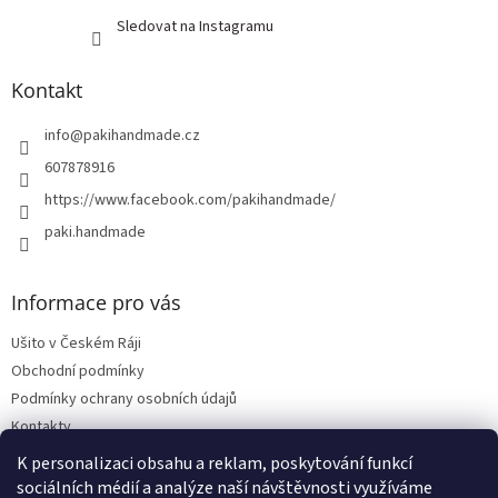
Sledovat na Instagramu
Kontakt
info
@
pakihandmade.cz
607878916
https://www.facebook.com/pakihandmade/
paki.handmade
Informace pro vás
Ušito v Českém Ráji
Obchodní podmínky
Podmínky ochrany osobních údajů
Kontakty
Vrácení zboží, reklamace
K personalizaci obsahu a reklam, poskytování funkcí
sociálních médií a analýze naší návštěvnosti využíváme