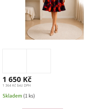
1 650 Kč
1 364 Kč bez DPH
Měrná
Skladem
(1 ks)
cena: