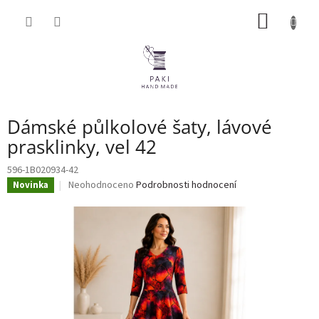
Přejít
NÁKUP
na
obsah
KOŠÍK
Dámské půlkolové šaty, lávové
prasklinky, vel 42
596-1B020934-42
Průměrné
Neohodnoceno
Podrobnosti hodnocení
Novinka
hodnocení
produktu
je
0,0
z
5
hvězdiček.