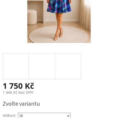
1 750 Kč
1 446 Kč bez DPH
Měrná
Zvolte variantu
cena:
Velikost