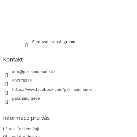
Sledovat na Instagramu
Kontakt
info
@
pakihandmade.cz
607878916
https://www.facebook.com/pakihandmade/
paki.handmade
Informace pro vás
Ušito v Českém Ráji
Obchodní podmínky