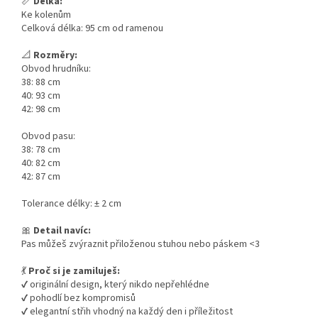
📏
Délka:
Ke kolenům
Celková délka: 95 cm od ramenou
📐
Rozměry:
Obvod hrudníku:
38: 88 cm
40: 93 cm
42: 98 cm
Obvod pasu:
38: 78 cm
40: 82 cm
42: 87 cm
Tolerance délky: ± 2 cm
🎀
Detail navíc:
Pas můžeš zvýraznit přiloženou stuhou nebo páskem <3
💃
Proč si je zamiluješ:
✔️ originální design, který nikdo nepřehlédne
✔️ pohodlí bez kompromisů
✔️ elegantní střih vhodný na každý den i příležitost