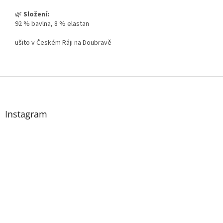
🌿
Složení:
92 % bavlna, 8 % elastan
ušito v Českém Ráji na Doubravě
Z
á
p
a
Instagram
t
í