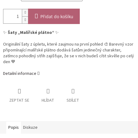
Přidat do košíku
✨
Šaty „Malířské plátno“
✨
Originální šaty z úpletu, které zaujmou na první pohled 🎨 Barevný vzor
připomínající malířské plátno dodává šatům jedinečný charakter,
zatímco pohodlný střih zajišťuje, že se v nich budeš cítit skvěle po celý
den 💙
Detailní informace
ZEPTAT SE
HLÍDAT
SDÍLET
Popis
Diskuze