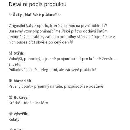
Detailní popis produktu
✨
Šaty „Malířské plátno“
✨
Originální šaty z úpletu, které zaujmou na první pohled 🎨
Barevný vzor připomínající malířské plátno dodává šatům
jedinečný charakter, zatímco pohodlný střih zajišťuje, že se v
nich budeš cítit skvěle po celý den 💙
👗
Střih:
Volnější, pohodlný, s jemně projmutou linií pro krásně ženskou
siluetu
Půlkolová sukně – elegantní, ale zároveň praktická
🧵
Materiál:
Pružný úplet – příjemný na těle, přizpůsobí se postavě
👚
Rukávy:
Krátké – ideální na léto
💎
Výstřih:
Kulatý