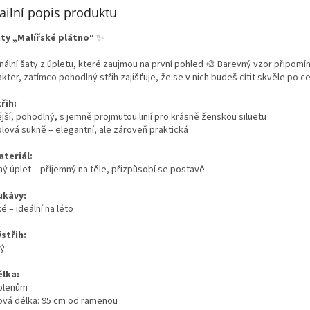
ailní popis produktu
ty „Malířské plátno“
✨
inální šaty z úpletu, které zaujmou na první pohled 🎨 Barevný vzor připomí
kter, zatímco pohodlný střih zajišťuje, že se v nich budeš cítit skvěle po c
řih:
jší, pohodlný, s jemně projmutou linií pro krásně ženskou siluetu
olová sukně – elegantní, ale zároveň praktická
ateriál:
ný úplet – příjemný na těle, přizpůsobí se postavě
ukávy:
é – ideální na léto
střih:
tý
élka:
olenům
ová délka: 95 cm od ramenou