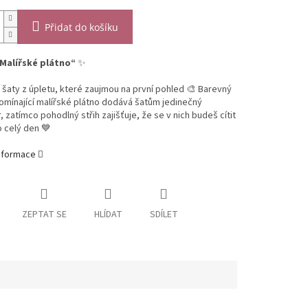
Přidat do košíku
Malířské plátno“
✨
í šaty z úpletu, které zaujmou na první pohled 🎨 Barevný
omínající malířské plátno dodává šatům jedinečný
, zatímco pohodlný střih zajišťuje, že se v nich budeš cítit
 celý den 💙
informace
ZEPTAT SE
HLÍDAT
SDÍLET