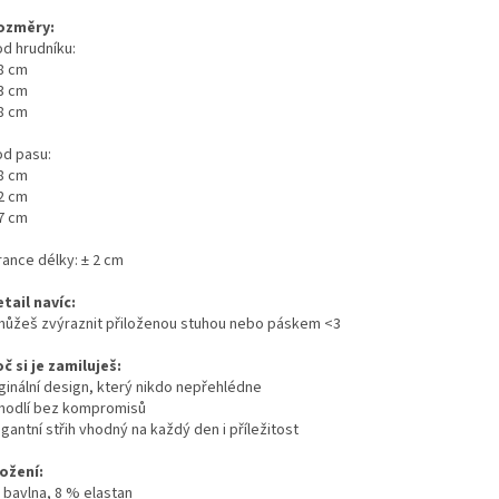
ozměry:
d hrudníku:
88 cm
93 cm
98 cm
d pasu:
78 cm
82 cm
87 cm
rance délky: ± 2 cm
tail navíc:
můžeš zvýraznit přiloženou stuhou nebo páskem <3
č si je zamiluješ:
iginální design, který nikdo nepřehlédne
ohodlí bez kompromisů
egantní střih vhodný na každý den i příležitost
ožení:
 bavlna, 8 % elastan