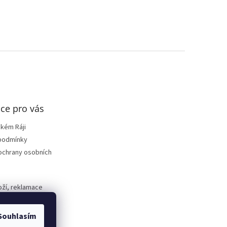
ce pro vás
ském Ráji
podmínky
ochrany osobních
oží, reklamace
Souhlasím