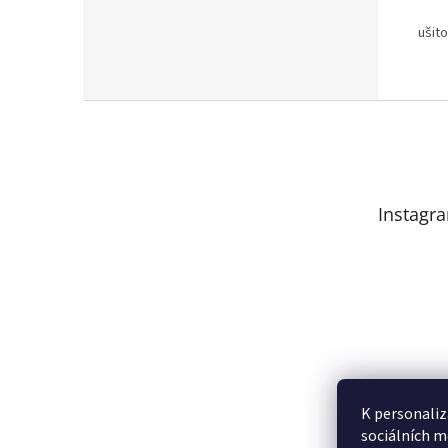
ušit
Z
á
p
a
t
Instagr
í
K personaliz
sociálních m