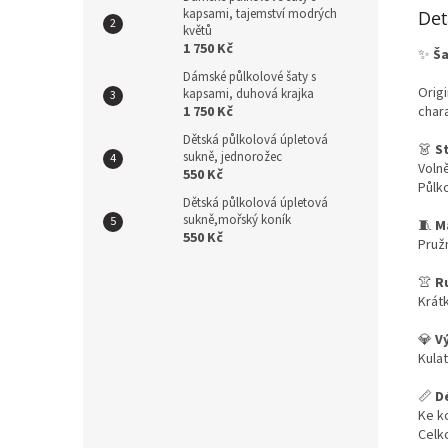
kapsami, tajemství modrých
Det
květů
1 750 Kč
✨
Ša
Dámské půlkolové šaty s
Orig
kapsami, duhová krajka
1 750 Kč
chara
Dětská půlkolová úpletová
👗
St
sukně, jednorožec
Volně
550 Kč
Půlk
Dětská půlkolová úpletová
sukně,mořský koník
🧵
M
550 Kč
Pruž
👚
R
Krátk
💎
Vý
Kula
📏
D
Ke k
Celk