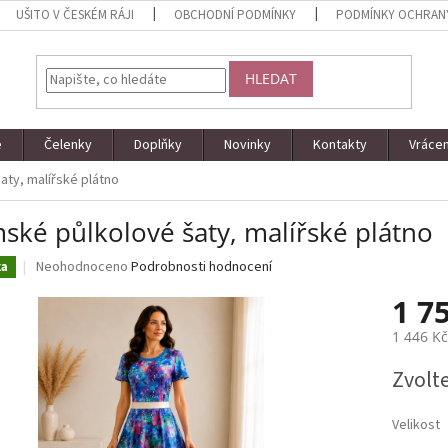
UŠITO V ČESKÉM RÁJI
OBCHODNÍ PODMÍNKY
PODMÍNKY OCHRAN
HLEDAT
e
Čelenky
Doplňky
Novinky
Kontakty
Vrácen
ty, malířské plátno
ské půlkolové šaty, malířské plátno
Průměrné
Neohodnoceno
Podrobnosti hodnocení
ka
hodnocení
1 7
produktu
je
1 446 K
0,0
z
Měrná
Zvolt
5
cena:
hvězdiček.
Velikost