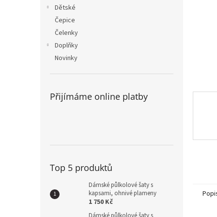
n
Dětské
e
Čepice
l
Čelenky
Doplňky
Novinky
Přijímáme online platby
Top 5 produktů
Dámské půlkolové šaty s
kapsami, ohnivé plameny
Popi
1 750 Kč
Dámské půlkolové šaty s