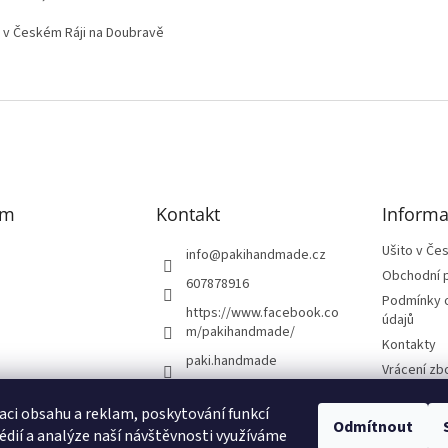
o v Českém Ráji na Doubravě
am
Kontakt
Informa
Ušito v Če
info
@
pakihandmade.cz
Obchodní 
607878916
Podmínky 
https://www.facebook.co
údajů
m/pakihandmade/
Kontakty
paki.handmade
Vrácení zb
aci obsahu a reklam, poskytování funkcí
Odmítnout
édií a analýze naší návštěvnosti využíváme