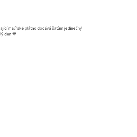
nající malířské plátno dodává šatům jedinečný
elý den 💙