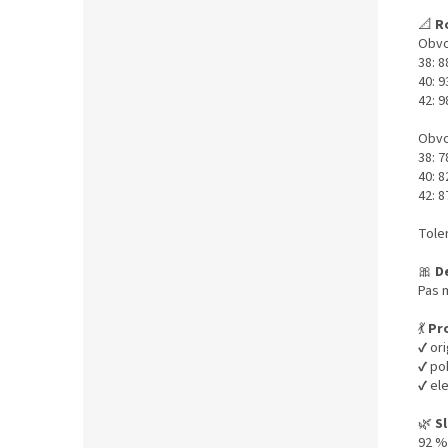
📐
R
Obvo
38: 
40: 
42: 
Obvo
38: 
40: 
42: 
Tole
🎀
De
Pas 
💃
Pro
✔️ or
✔️ p
✔️ el
🌿
Sl
92 %