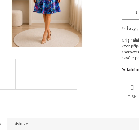
✨
Šaty „
Origináln
vzor přip
charakter
skvěle po
Detailní 
TISK
s
Diskuze