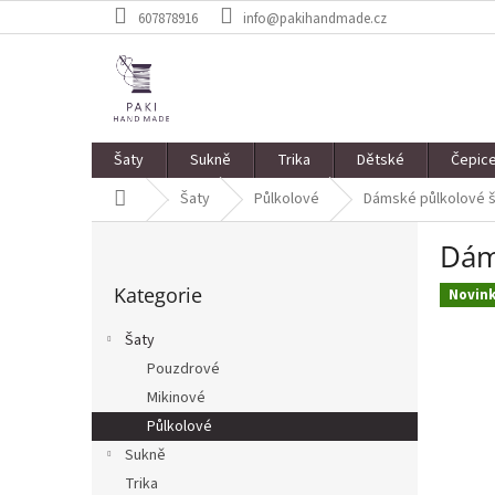
Přejít
607878916
info@pakihandmade.cz
na
obsah
Šaty
Sukně
Trika
Dětské
Čepic
Domů
Šaty
Půlkolové
Dámské půlkolové š
P
Dám
o
Přeskočit
s
Kategorie
kategorie
Novin
t
r
Šaty
a
Pouzdrové
n
Mikinové
n
í
Půlkolové
p
Sukně
a
Trika