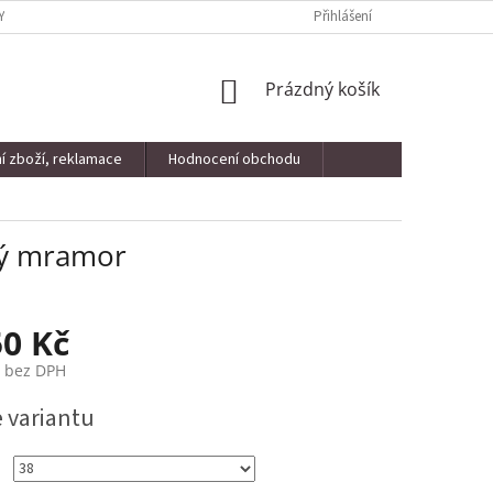
Y OSOBNÍCH ÚDAJŮ
KONTAKTY
VRÁCENÍ ZBOŽÍ, REKLAMACE
Přihlášení
NÁKUPNÍ
Prázdný košík
KOŠÍK
í zboží, reklamace
Hodnocení obchodu
itý mramor
50 Kč
č bez DPH
e variantu