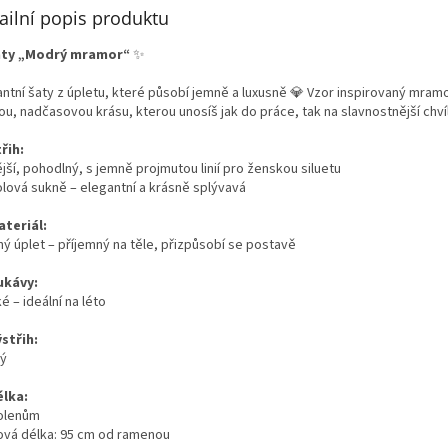
ailní popis produktu
aty „Modrý mramor“
✨
antní šaty z úpletu, které působí jemně a luxusně 💎 Vzor inspirovaný m
ou, nadčasovou krásu, kterou unosíš jak do práce, tak na slavnostnější chví
řih:
jší, pohodlný, s jemně projmutou linií pro ženskou siluetu
olová sukně – elegantní a krásně splývavá
ateriál:
ný úplet – příjemný na těle, přizpůsobí se postavě
ukávy:
é – ideální na léto
střih:
tý
élka:
olenům
ová délka: 95 cm od ramenou