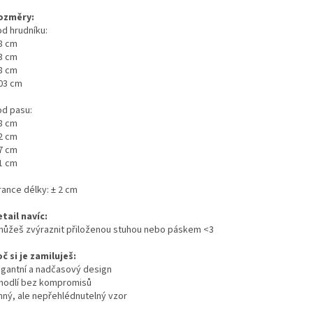
ozměry:
d hrudníku:
88 cm
93 cm
98 cm
103 cm
d pasu:
78 cm
82 cm
87 cm
91 cm
rance délky: ± 2 cm
tail navíc:
můžeš zvýraznit přiloženou stuhou nebo páskem <3
č si je zamiluješ:
legantní a nadčasový design
ohodlí bez kompromisů
emný, ale nepřehlédnutelný vzor