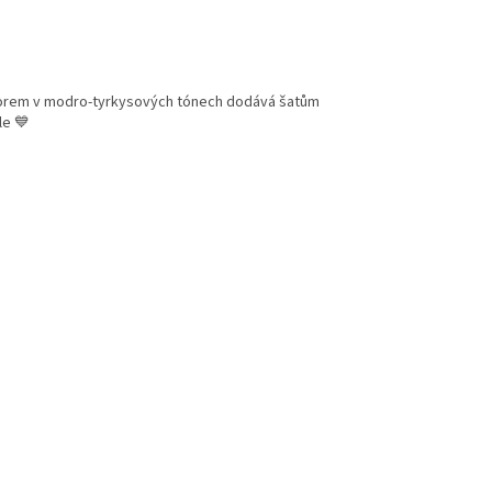
ramorem v modro-tyrkysových tónech dodává šatům
le 💙