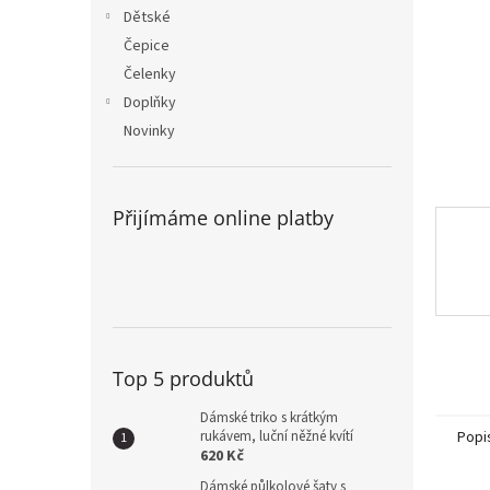
n
Dětské
e
Čepice
l
Čelenky
Doplňky
Novinky
Přijímáme online platby
Top 5 produktů
Dámské triko s krátkým
rukávem, luční něžné kvítí
Popi
620 Kč
Dámské půlkolové šaty s