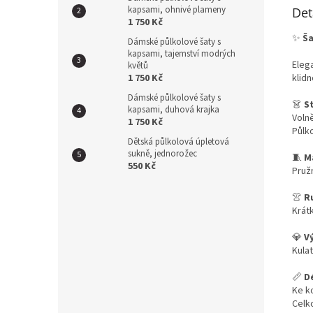
kapsami, ohnivé plameny
Det
1 750 Kč
✨
Š
Dámské půlkolové šaty s
kapsami, tajemství modrých
Eleg
květů
1 750 Kč
klidn
Dámské půlkolové šaty s
👗
St
kapsami, duhová krajka
Volně
1 750 Kč
Půlk
Dětská půlkolová úpletová
sukně, jednorožec
🧵
M
550 Kč
Pruž
👚
R
Krátk
💎
Vý
Kula
📏
D
Ke k
Celk