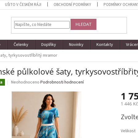
UŠITO V ČESKÉM RÁJI
OBCHODNÍ PODMÍNKY
PODMÍNKY OCHRAN
HLEDAT
e
Čelenky
Doplňky
Novinky
Kontakty
Vrácen
aty, tyrkysovostříbřitý mramor
ské půlkolové šaty, tyrkysovostříbř
Průměrné
Neohodnoceno
Podrobnosti hodnocení
ka
hodnocení
1 7
produktu
je
1 446 K
0,0
z
Měrná
Zvolt
5
cena:
hvězdiček.
Velikost