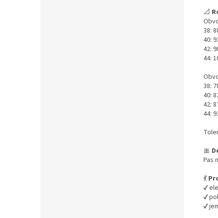
📐
R
Obvo
38: 
40: 
42: 
44: 
Obvo
38: 
40: 
42: 
44: 
Tole
🎀
De
Pas 
💃
Pro
✔️ e
✔️ p
✔️ j