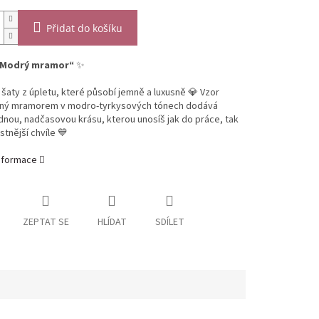
Přidat do košíku
„Modrý mramor“
✨
 šaty z úpletu, které působí jemně a luxusně 💎 Vzor
aný mramorem v modro-tyrkysových tónech dodává
dnou, nadčasovou krásu, kterou unosíš jak do práce, tak
stnější chvíle 💙
informace
ZEPTAT SE
HLÍDAT
SDÍLET