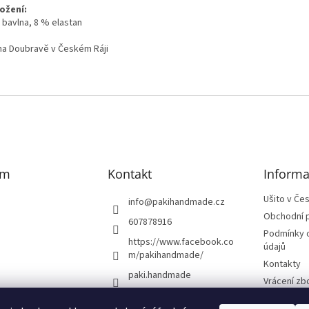
ožení:
 bavlna, 8 % elastan
 na Doubravě v Českém Ráji
am
Kontakt
Informa
Ušito v Če
info
@
pakihandmade.cz
Obchodní 
607878916
Podmínky 
https://www.facebook.co
údajů
m/pakihandmade/
Kontakty
paki.handmade
Vrácení zb