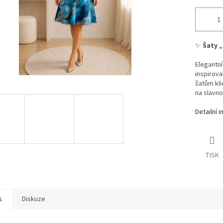
✨
Šaty 
Elegantní
inspirov
šatům kli
na slavno
Detailní 
TISK
s
Diskuze