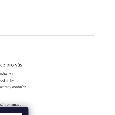
ce pro vás
ském Ráji
podmínky
ochrany osobních
oží, reklamace