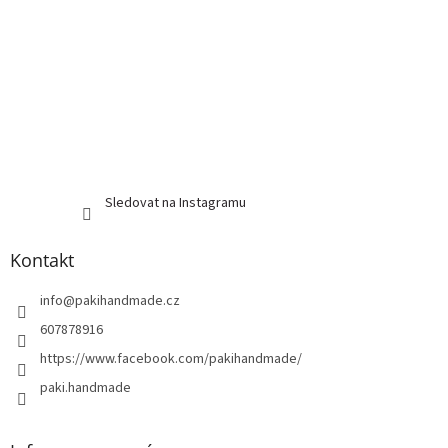
Sledovat na Instagramu
Kontakt
info
@
pakihandmade.cz
607878916
https://www.facebook.com/pakihandmade/
paki.handmade