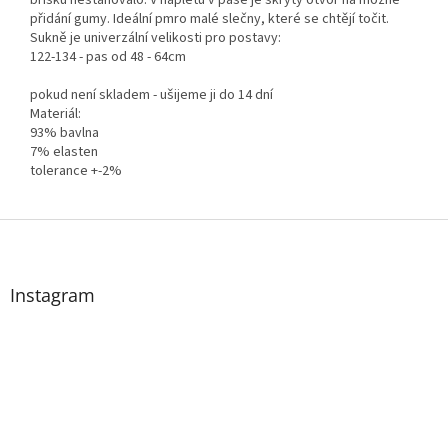
bříšku nestahovalo. V nápletu v pase je skrytý otvor na možné
přidání gumy. Ideální pmro malé slečny, které se chtějí točit.
Sukně je univerzální velikosti pro postavy:
122-134 - pas od 48 - 64cm
pokud není skladem - ušijeme ji do 14 dní
Materiál:
93% bavlna
7% elasten
tolerance +-2%
Z
á
p
a
Instagram
t
í