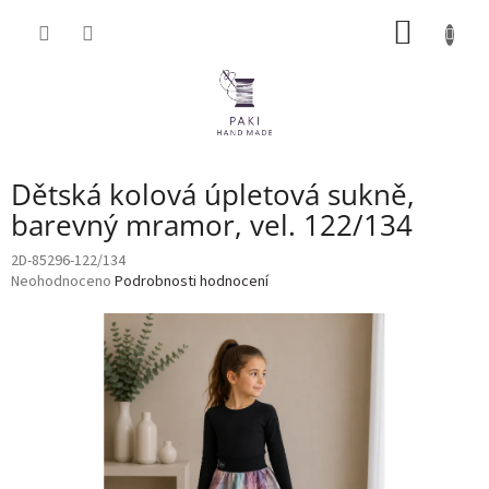
Přejít
NÁKUP
na
obsah
KOŠÍK
Dětská kolová úpletová sukně,
barevný mramor, vel. 122/134
2D-85296-122/134
Průměrné
Neohodnoceno
Podrobnosti hodnocení
hodnocení
produktu
je
0,0
z
5
hvězdiček.