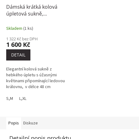
Dámská krátká kolová
úpletová sukně,
modrobílá květinová
Skladem
(1 ks)
1 322 Kč bez DPH
1 600 Kč
DETAIL
Elegantní kolová sukně z
hebkého úpletu s úžasnými
květinami připomínající ledovou
královnu, v délce 48 cm
S,M
L,XL
Popis
Diskuze
Detailní popis produktu