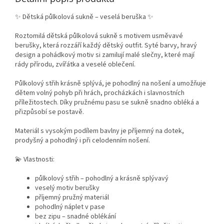
✨ Dětská půlkolová sukně – veselá beruška ✨
Roztomilá dětská půlkolová sukně s motivem usměvavé
berušky, která rozzáří každý dětský outfit. Syté barvy, hravý
design a pohádkový motiv si zamilují malé slečny, které mají
rády přírodu, zvířátka a veselé oblečení.
Půlkolový střih krásně splývá, je pohodlný na nošení a umožňuje
dětem volný pohyb při hrách, procházkách i slavnostních
příležitostech. Díky pružnému pasu se sukně snadno obléká a
přizpůsobí se postavě.
Materiál s vysokým podílem bavlny je příjemný na dotek,
prodyšný a pohodlný i při celodenním nošení.
💫 Vlastnosti:
půlkolový střih – pohodlný a krásně splývavý
veselý motiv berušky
příjemný pružný materiál
pohodlný náplet v pase
bez zipu – snadné oblékání