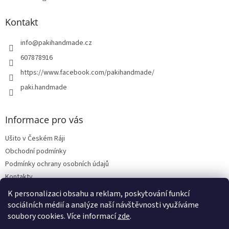
Kontakt
info
@
pakihandmade.cz
607878916
https://www.facebook.com/pakihandmade/
paki.handmade
Informace pro vás
Ušito v Českém Ráji
Obchodní podmínky
Podmínky ochrany osobních údajů
Kontakty
Vrácení zboží, reklamace
K personalizaci obsahu a reklam, poskytování funkcí
sociálních médií a analýze naší návštěvnosti využíváme
soubory cookies. Více informací
zde
.