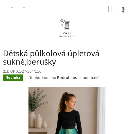
Přejít
NÁKUP
na
obsah
KOŠÍK
Dětská půlkolová úpletová
sukně,berušky
21D-DP02527-104/116
Průměrné
Neohodnoceno
Podrobnosti hodnocení
Novinka
hodnocení
produktu
je
0,0
z
5
hvězdiček.