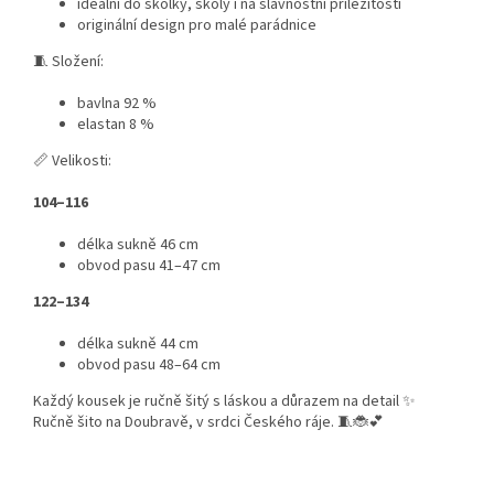
ideální do školky, školy i na slavnostní příležitosti
originální design pro malé parádnice
🧵 Složení:
bavlna 92 %
elastan 8 %
📏 Velikosti:
104–116
délka sukně 46 cm
obvod pasu 41–47 cm
122–134
délka sukně 44 cm
obvod pasu 48–64 cm
Každý kousek je ručně šitý s láskou a důrazem na detail ✨
Ručně šito na Doubravě, v srdci Českého ráje. 🧵🐞💕