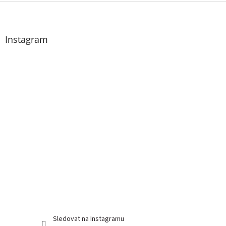
Z
á
p
a
Instagram
t
í
Sledovat na Instagramu