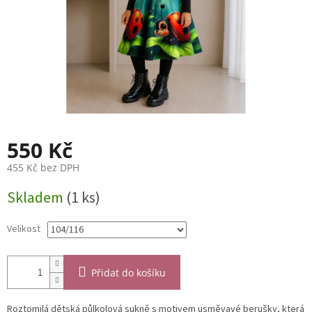
550 Kč
455 Kč bez DPH
Měrná
Skladem
(1 ks)
cena:
Velikost
Přidat do košíku
Roztomilá dětská půlkolová sukně s motivem usměvavé berušky, která