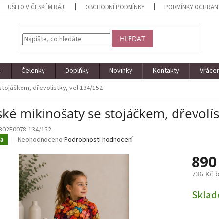
UŠITO V ČESKÉM RÁJI
OBCHODNÍ PODMÍNKY
PODMÍNKY OCHRAN
HLEDAT
e
Čelenky
Doplňky
Novinky
Kontakty
Vrácen
stojáčkem, dřevolístky, vel 134/152
ké mikinošaty se stojáčkem, dřevolís
B02E0078-134/152
Průměrné
Neohodnoceno
Podrobnosti hodnocení
ka
hodnocení
890
produktu
je
736 Kč 
0,0
z
Měrná
Skla
5
cena:
hvězdiček.