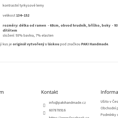
kontrastní tyrkysové lemy
velikost
134–152
rozměry: délka od ramen - 68cm, obvod hrudník, bříško, boky - 93 c
dítětem
složení: 93% bavlna, 7% elasten
ý kus je
originál vytvořený s láskou
pod značkou
PAKI Handmade
.
am
Kontakt
Informa
Ušito v Če
info
@
pakihandmade.cz
Obchodní 
607878916
Podmínky 
https://www.facebook.co