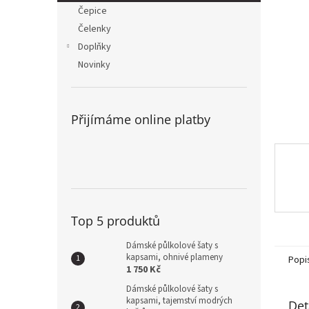
n
Čepice
e
Čelenky
l
Doplňky
Novinky
Přijímáme online platby
Top 5 produktů
Dámské půlkolové šaty s
kapsami, ohnivé plameny
Popi
1 750 Kč
Dámské půlkolové šaty s
kapsami, tajemství modrých
Det