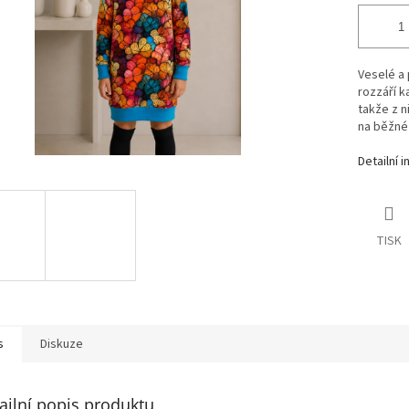
Veselé a
rozzáří k
takže z n
na běžné
Detailní 
TISK
s
Diskuze
ailní popis produktu