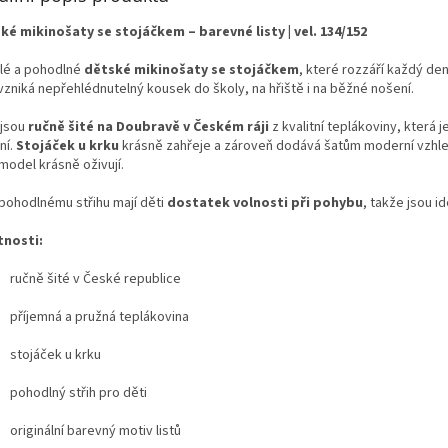
ké mikinošaty se stojáčkem – barevné listy | vel. 134/152
lé a pohodlné
dětské mikinošaty se stojáčkem
, které rozzáří každý den
vzniká nepřehlédnutelný kousek do školy, na hřiště i na běžné nošení.
 jsou
ručně šité na Doubravě v Českém ráji
z kvalitní teplákoviny, která 
ní.
Stojáček u krku
krásně zahřeje a zároveň dodává šatům moderní vzhle
model krásně oživují.
 pohodlnému střihu mají děti
dostatek volnosti při pohybu
, takže jsou id
tnosti:
ručně šité v České republice
příjemná a pružná teplákovina
stojáček u krku
pohodlný střih pro děti
originální barevný motiv listů