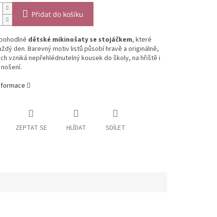
Přidat do košíku
 pohodlné
dětské mikinošaty se stojáčkem
, které
aždý den. Barevný motiv listů působí hravě a originálně,
ich vzniká nepřehlédnutelný kousek do školy, na hřiště i
 nošení.
informace
ZEPTAT SE
HLÍDAT
SDÍLET