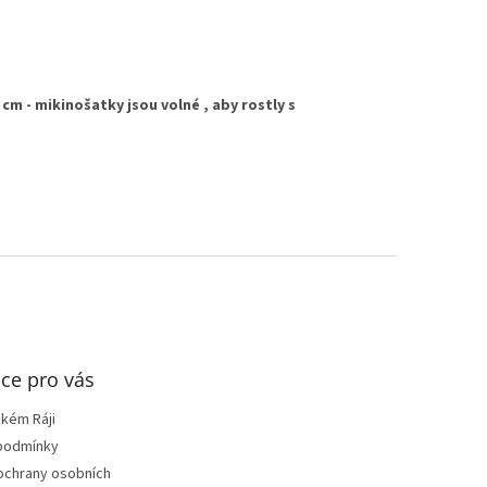
m - mikinošatky jsou volné , aby rostly s
ce pro vás
ském Ráji
podmínky
ochrany osobních