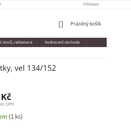
Y OSOBNÍCH ÚDAJŮ
KONTAKTY
VRÁCENÍ ZBOŽÍ, REKLAMACE
Přihlášení
NÁKUPNÍ
Prázdný košík
KOŠÍK
í zboží, reklamace
Hodnocení obchodu
tky, vel 134/152
 Kč
bez DPH
dem
(1 ks)