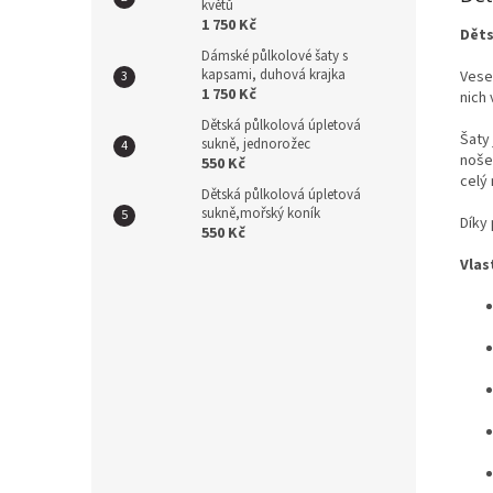
květů
1 750 Kč
Děts
Dámské půlkolové šaty s
kapsami, duhová krajka
Vese
1 750 Kč
nich 
Dětská půlkolová úpletová
Šaty
sukně, jednorožec
noše
550 Kč
celý 
Dětská půlkolová úpletová
sukně,mořský koník
Díky
550 Kč
Vlas