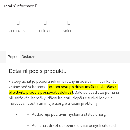
Detailní informace
ZEPTAT SE
HLÍDAT
SDÍLET
Popis
Diskuze
Detailní popis produktu
Fialový achát je polodrahokam s různými pozitivními účinky.
Je
známý své schopnosti
podporovat pozitivní myšlení, zlepšovat
efektivitu práce a posilovat odolnost
.
Dále se uvádí, že pomáhá
při snižování horečky, tišení bolesti, zlepšuje funkci ledvin a
močových cest a zmírňuje alergie a kožní problémy.
Podporuje pozitivní myšlení a stálou energii.
Pomáhá udržet duševní sílu v náročných situacích.