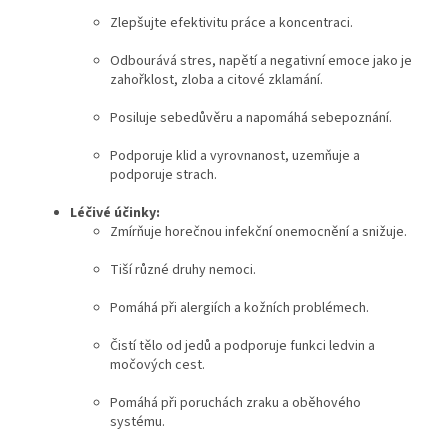
Zlepšujte efektivitu práce a koncentraci.
Odbourává stres, napětí a negativní emoce jako je
zahořklost, zloba a citové zklamání.
Posiluje sebedůvěru a napomáhá sebepoznání.
Podporuje klid a vyrovnanost, uzemňuje a
podporuje strach.
Léčivé účinky:
Zmírňuje horečnou infekční onemocnění a snižuje.
Tiší různé druhy nemoci.
Pomáhá při alergiích a kožních problémech.
Čistí tělo od jedů a podporuje funkci ledvin a
močových cest.
Pomáhá při poruchách zraku a oběhového
systému.