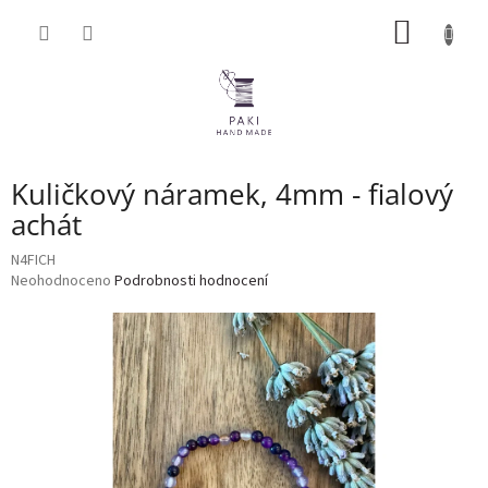
Přejít
NÁKUP
na
obsah
KOŠÍK
Kuličkový náramek, 4mm - fialový
achát
N4FICH
Průměrné
Neohodnoceno
Podrobnosti hodnocení
hodnocení
produktu
je
0,0
z
5
hvězdiček.