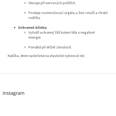
Ulevuje při nervových potížích.
Posiluje rozmnožovací orgány u žen i mužů a chrání
rodičky.
Ochranné účinky:
Vytváří ochranný štít kolem těla a negativní
energie.
Pomáhá při léčbě závislostí.
Kulička, 4mm navlečená na elastické nylonové niti
Z
á
p
a
Instagram
t
í