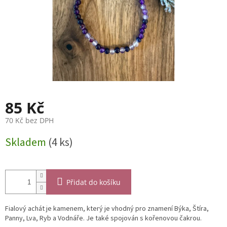
85 Kč
70 Kč bez DPH
Měrná
Skladem
(4 ks)
cena:
Přidat do košíku
Fialový achát je kamenem, který je vhodný pro znamení Býka, Štíra,
Panny, Lva, Ryb a Vodnáře. J
e také spojován s kořenovou čakrou.