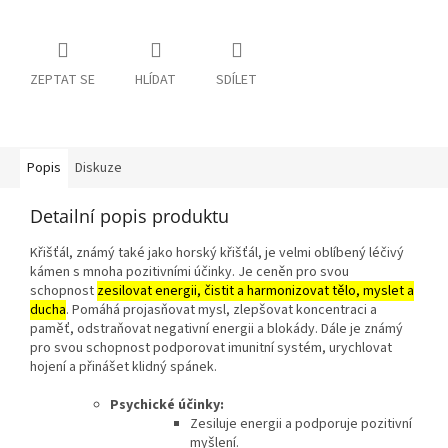
ZEPTAT SE
HLÍDAT
SDÍLET
Popis
Diskuze
Detailní popis produktu
Křišťál, známý také jako horský křišťál, je velmi oblíbený léčivý
kámen s mnoha pozitivními účinky.
Je ceněn pro svou
schopnost
zesilovat energii, čistit a harmonizovat tělo, myslet a
ducha
.
Pomáhá projasňovat mysl, zlepšovat koncentraci a
paměť, odstraňovat negativní energii a blokády.
Dále je známý
pro svou schopnost podporovat imunitní systém, urychlovat
hojení a přinášet klidný spánek.
Psychické účinky:
Zesiluje energii a podporuje pozitivní
myšlení.