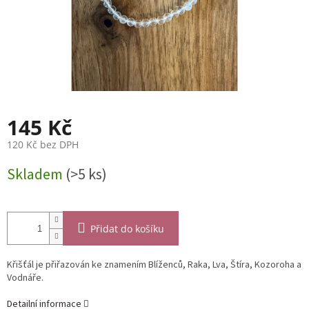
145 Kč
120 Kč bez DPH
Měrná
Skladem
(>5 ks)
cena:
Přidat do košíku
Křišťál je přiřazován ke znamením Blíženců, Raka, Lva, Štíra, Kozoroha a
Vodnáře.
Detailní informace