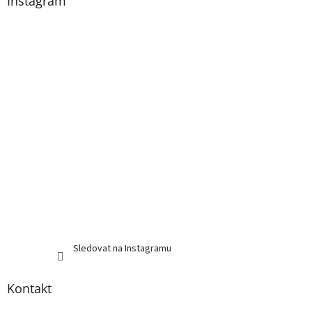
a
Instagram
t
í
Sledovat na Instagramu
Kontakt