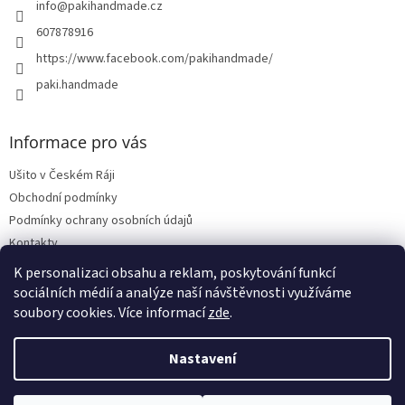
info
@
pakihandmade.cz
607878916
https://www.facebook.com/pakihandmade/
paki.handmade
Informace pro vás
Ušito v Českém Ráji
Obchodní podmínky
Podmínky ochrany osobních údajů
Kontakty
Vrácení zboží, reklamace
K personalizaci obsahu a reklam, poskytování funkcí
sociálních médií a analýze naší návštěvnosti využíváme
soubory cookies. Více informací
zde
.
Vytvořil Shoptet
Nastavení
Copyright 2026
PAKIHANDMADE
. Všechna práva vyhrazena.
Upravit