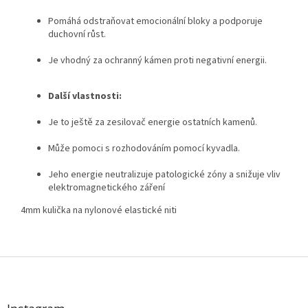
Pomáhá odstraňovat emocionální bloky a podporuje
duchovní růst.
Je vhodný za ochranný kámen proti negativní energii.
Další vlastnosti:
Je to ještě za zesilovač energie ostatních kamenů.
Může pomoci s rozhodováním pomocí kyvadla.
Jeho energie neutralizuje patologické zóny a snižuje vliv
elektromagnetického záření
4mm kulička na nylonové elastické niti
Z
á
p