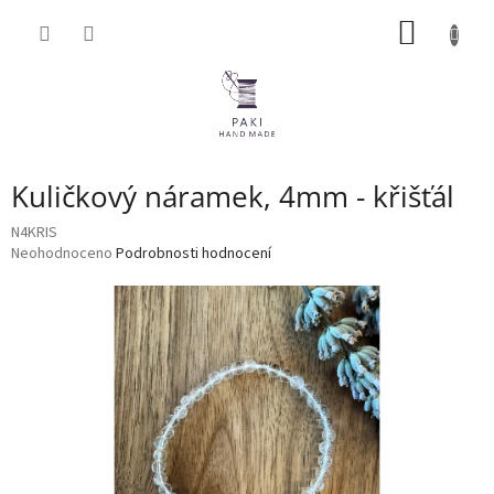
Přejít
NÁKUP
na
obsah
KOŠÍK
Kuličkový náramek, 4mm - křišťál
N4KRIS
Průměrné
Neohodnoceno
Podrobnosti hodnocení
hodnocení
produktu
je
0,0
z
5
hvězdiček.