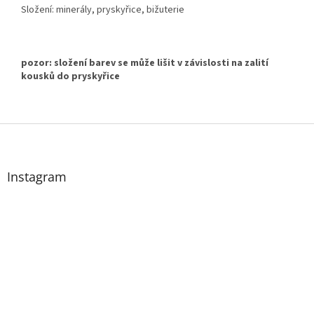
Složení: minerály, pryskyřice, bižuterie
pozor: složení barev se může lišit v závislosti na zalití
kousků do pryskyřice
Z
á
p
a
Instagram
t
í