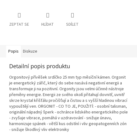
ZEPTAT SE
HLÍDAT
SDÍLET
Popis
Diskuze
Detailní popis produktu
Orgonitový přívěšek srdíčko 25 mm typ měsíční kámen. Orgonit
je energetický zářič, který do sebe nasává negativní energii a
transformuje ji na pozitivní. Orgonity jsou velmi účinné nástroje
přeměny energie. Energii ze svého okolí přitahují dovnitř, uvnitř
skrze krystal křišťálu pročišťují a čistou a s vyšší hladinou vibrací
vypouštějí ven. ORGONIT - CO TO JE, POUŽITÍ: - osobní talisman,
originální nápadný šperk - ochránce lidského energetického pole
- zvyšuje vibrace, pomáhá v uzdravování - snižuje únavu,
harmonizuje spánek - větší kus odstíní i vliv geopatogenních zón
- snižuje škodlivý vliv elektroniky