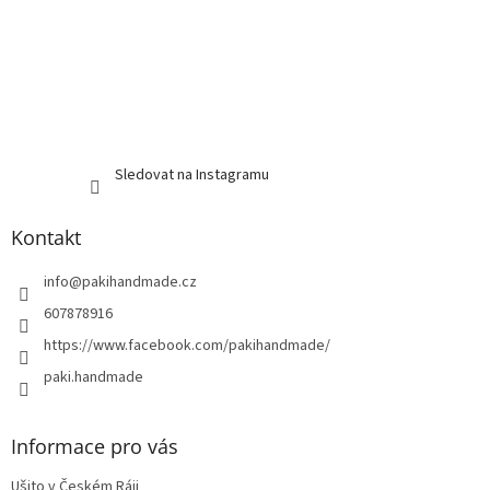
Sledovat na Instagramu
Kontakt
info
@
pakihandmade.cz
607878916
https://www.facebook.com/pakihandmade/
paki.handmade
Informace pro vás
Ušito v Českém Ráji