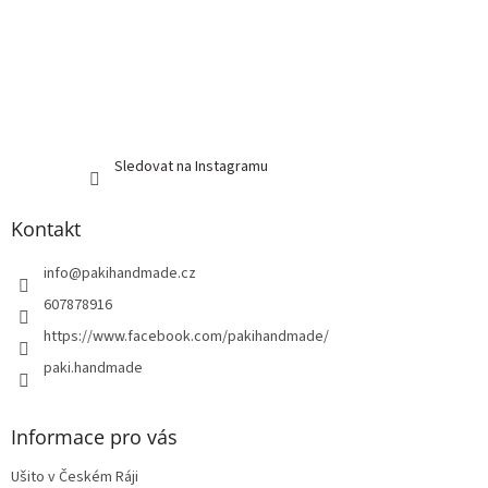
Sledovat na Instagramu
Kontakt
info
@
pakihandmade.cz
607878916
https://www.facebook.com/pakihandmade/
paki.handmade
Informace pro vás
Ušito v Českém Ráji