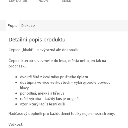
ZEPTAT SE
HLÍDAT
SDÍLET
Popis
Diskuze
Detailní popis produktu
Čepice „khaki“ – nevýrazná ale dokonalá
Čepice kterou si vezmete do lesa, města nebo jen tak na
procházku
dvojitě šitá z kvalitního pružného úpletu
dostupná ve více velikostech – vybírej podle obvodu
hlavy
pohodlná, měkká a hřejivá
ruční výroba – každý kus je originál
vzor, který ladí s lesní duší
Nadčasový doplněk pro každodenní toulky nejen mezi stromy.
Velikost: