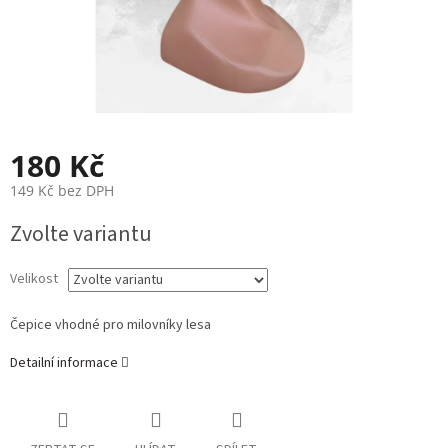
180 Kč
149 Kč bez DPH
Měrná
Zvolte variantu
cena:
Velikost
Čepice vhodné pro milovníky lesa
Detailní informace