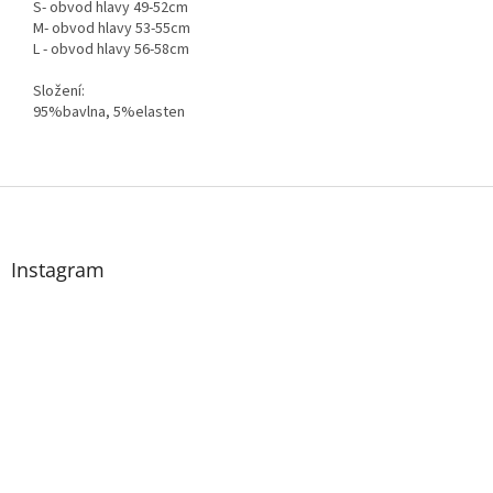
S- obvod hlavy 49-52cm
M- obvod hlavy 53-55cm
L - obvod hlavy 56-58cm
Složení:
95%bavlna, 5%elasten
Z
á
p
a
Instagram
t
í