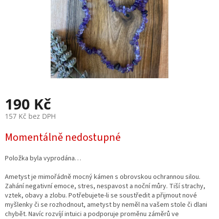
190 Kč
157 Kč bez DPH
Měrná
Momentálně nedostupné
cena:
Položka byla vyprodána…
Ametyst je mimořádně mocný kámen s obrovskou ochrannou silou.
Zahání negativní emoce, stres, nespavost a noční můry. Tiší strachy,
vztek, obavy a zlobu. Potřebujete-li se soustředit a přijmout nové
myšlenky či se rozhodnout, ametyst by neměl na vašem stole či dlani
chybět. Navíc rozvíjí intuici a podporuje proměnu záměrů ve