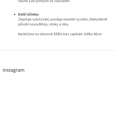
sluchu a při potížích se zažíváním.
Další účinky:
Zlepšuje vylučování, posiluje imunitní systém, blahodárně
působí na podlitiny, otoky a rány.
Navlečeno na silonové šňůře bez zapínání. Délka 90cm
Z
á
p
a
Instagram
t
í