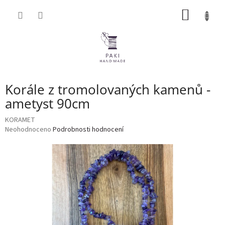
Přejít
NÁKUP
na
obsah
KOŠÍK
Korále z tromolovaných kamenů -
ametyst 90cm
KORAMET
Průměrné
Neohodnoceno
Podrobnosti hodnocení
hodnocení
produktu
je
0,0
z
5
hvězdiček.