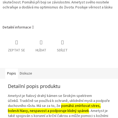
skutečnost. Pomáhá při boji se závislostmi. Ametyst svého nositele
ochraňuje a dodává mu optimismus do života. Posiluje věrnost a lásku
Detailní informace
ZEPTAT SE
HLÍDAT
SDÍLET
Popis
Diskuze
Detailní popis produktu
Ametyst je fialový drahý kámen se širokým spektrem
účinků.
Tradičně se používá k ochraně, uklidnění mysli a podpoře
duchovního růstu.
Má se za to, že
pomáhá zmírňovat stres,
bolesti hlavy, nespavost a podporuje klidný spánek
.
Ametyst je
také spojován s korunní a krční čakrou a může pomoci s kožními