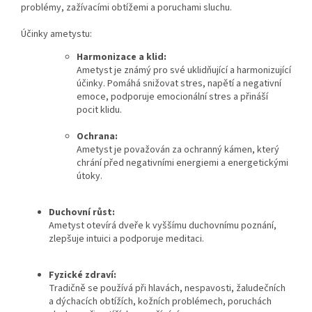
problémy, zažívacími obtížemi a poruchami sluchu.
Účinky ametystu:
Harmonizace a klid:
Ametyst je známý pro své uklidňující a harmonizující
účinky.
Pomáhá snižovat stres, napětí a negativní
emoce, podporuje emocionální stres a přináší
pocit klidu.
Ochrana:
Ametyst je považován za ochranný kámen, který
chrání před negativními energiemi a energetickými
útoky.
Duchovní růst:
Ametyst otevírá dveře k vyššímu duchovnímu poznání,
zlepšuje intuici a podporuje meditaci.
Fyzické zdraví:
Tradičně se používá při hlavách, nespavosti, žaludečních
a dýchacích obtížích, kožních problémech, poruchách