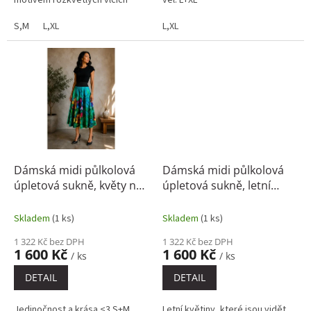
motivem rozkvetlých vlčích
vel. L+XL
máků. Sytě červené květy na
jemném světlém podkladu
S,M
L,XL
L,XL
působí romanticky,...
Dámská midi půlkolová
Dámská midi půlkolová
úpletová sukně, květy na
úpletová sukně, letní
zelené
louka
Skladem
(1 ks)
Skladem
(1 ks)
1 322 Kč bez DPH
1 322 Kč bez DPH
1 600 Kč
1 600 Kč
/ ks
/ ks
DETAIL
DETAIL
Jedinočnost a krása <3 S+M
Letní květiny, které jsou vidět