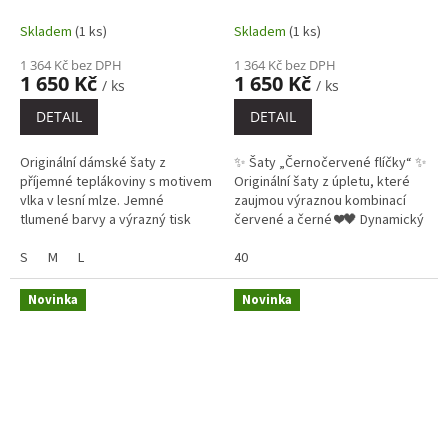
Skladem
(1 ks)
Skladem
(1 ks)
1 364 Kč bez DPH
1 364 Kč bez DPH
1 650 Kč
1 650 Kč
/ ks
/ ks
DETAIL
DETAIL
Originální dámské šaty z
✨ Šaty „Černočervené flíčky“ ✨
příjemné teplákoviny s motivem
Originální šaty z úpletu, které
vlka v lesní mlze. Jemné
zaujmou výraznou kombinací
tlumené barvy a výrazný tisk
červené a černé ❤️🖤 Dynamický
vytváří harmonický, klidný
vzor působí energicky,
vzhled inspirovaný přírodou.
S
M
L
sebevědomě a
40
Délka 76cm.
nepřehlédnutelně –...
Novinka
Novinka