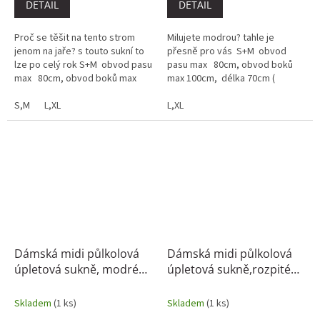
DETAIL
DETAIL
Proč se těšit na tento strom
Milujete modrou? tahle je
jenom na jaře? s touto sukní to
přesně pro vás S+M obvod
lze po celý rok​ S+M obvod pasu
pasu max 80cm, obvod boků
max 80cm, obvod boků max
max 100cm, délka 70cm (
100cm, délka 70cm ( tolerance...
tolerance +-2cm)L+XL obvod
S,M
L,XL
pasu max...
L,XL
Dámská midi půlkolová
Dámská midi půlkolová
úpletová sukně, modré
úpletová sukně,rozpité
květy na bílé
květy
Skladem
(1 ks)
Skladem
(1 ks)