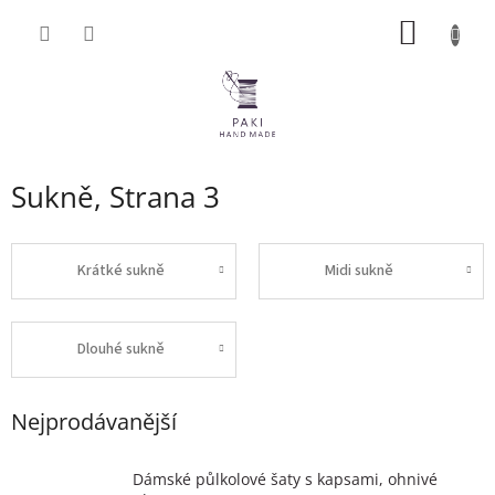
Přejít
NÁKUP
na
obsah
KOŠÍK
Sukně
, Strana 3
Krátké sukně
Midi sukně
Dlouhé sukně
Nejprodávanější
Dámské půlkolové šaty s kapsami, ohnivé