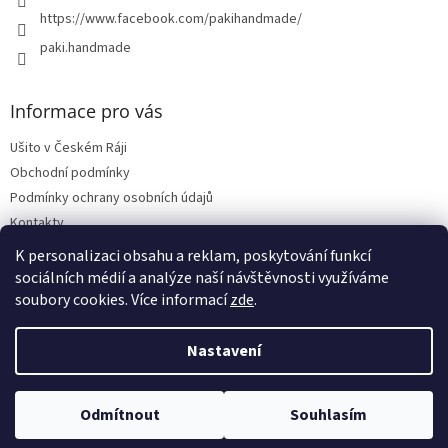
https://www.facebook.com/pakihandmade/
paki.handmade
Informace pro vás
Ušito v Českém Ráji
Obchodní podmínky
Podmínky ochrany osobních údajů
Kontakty
Vrácení zboží, reklamace
K personalizaci obsahu a reklam, poskytování funkcí
sociálních médií a analýze naší návštěvnosti využíváme
soubory cookies. Více informací
zde
.
Vytvořil Shoptet
Nastavení
Copyright 2026
PAKIHANDMADE
. Všechna práva vyhrazena.
Upravit
❤️ Ručně šito v Českém ráji | 🎁 Dárek ke každé objednávce nad 1 000
Odmítnout
Souhlasím
nastavení cookies
Kč | 🚚 Doprava zdarma od 1 500 Kč