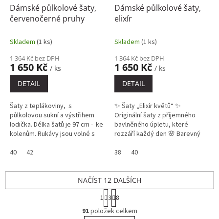
Dámské půlkolové šaty,
Dámské půlkolové šaty,
červenočerné pruhy
elixír
Skladem
(1 ks)
Skladem
(1 ks)
1 364 Kč bez DPH
1 364 Kč bez DPH
1 650 Kč
1 650 Kč
/ ks
/ ks
DETAIL
DETAIL
Šaty z teplákoviny, s
✨ Šaty „Elixír květů“ ✨
půlkolovou sukní a výstřihem
Originální šaty z příjemného
lodička. Délka šatů je 97 cm - ke
bavlněného úpletu, které
kolenům. Rukávy jsou volné s
rozzáří každý den 🌸 Barevný
délkou 3/4.
květinový vzor působí hravě,
40
42
žensky a elegantně zároveň.
38
40
NAČÍST 12 DALŠÍCH
S
1
3
8
t
O
r
91
položek celkem
v
á