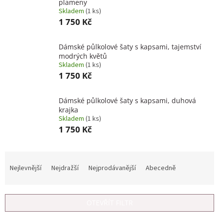
plameny
Skladem
(1 ks)
1 750 Kč
Dámské půlkolové šaty s kapsami, tajemství
modrých květů
Skladem
(1 ks)
1 750 Kč
Dámské půlkolové šaty s kapsami, duhová
krajka
Skladem
(1 ks)
1 750 Kč
Ř
a
Nejlevnější
Nejdražší
Nejprodávanější
Abecedně
z
e
n
OTEVŘÍT FILTR
í