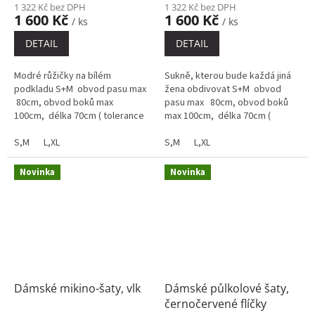
1 322 Kč bez DPH
1 322 Kč bez DPH
1 600 Kč
1 600 Kč
/ ks
/ ks
DETAIL
DETAIL
Modré růžičky na bílém
Sukně, kterou bude každá jiná
podkladu S+M obvod pasu max
žena obdivovat​ S+M obvod
80cm, obvod boků max
pasu max 80cm, obvod boků
100cm, délka 70cm ( tolerance
max 100cm, délka 70cm (
+-2cm)L+XL obvod pasu max
tolerance +-2cm)L+XL obvod
100cm, obvod...
S,M
L,XL
pasu max 100cm,...
S,M
L,XL
Novinka
Novinka
Dámské mikino-šaty, vlk
Dámské půlkolové šaty,
černočervené flíčky