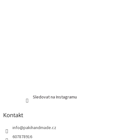
Sledovat na Instagramu
Kontakt
info
@
pakihandmade.cz
607878916