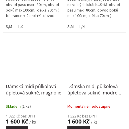
obvod pasu max 80cm, obvod
na volných lukách...S+M obvod
boků max 100cm, délka 70cm (
pasu max 80cm, obvod boků
tolerance +-2cm)L+XL obvod
max 100cm, délka 70cm (
pasu max 100cm, obvod boků
tolerance +-2cm)L+XL obvod
max...
S,M
L,XL
pasu max...
S,M
L,XL
Dámská midi půlkolová
Dámská midi půlkolová
úpletová sukně, magnolie
úpletová sukně, modré
květy
Skladem
(1 ks)
Momentálně nedostupné
1 322 Kč bez DPH
1 322 Kč bez DPH
1 600 Kč
1 600 Kč
/ ks
/ ks