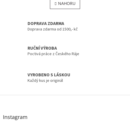
l
NAHORU
n
á
k
o
d
v
a
DOPRAVA ZDARMA
á
c
n
Doprava zdarma od 1500,- kč
í
í
p
r
v
RUČNÍ VÝROBA
k
Poctivá práce z Českého Ráje
y
v
ý
VYROBENO S LÁSKOU
p
i
Každý kus je originál
s
u
Z
á
p
a
Instagram
t
í