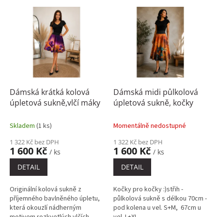
p
V
r
ý
o
p
d
i
u
s
k
p
t
r
ů
o
d
Dámská krátká kolová
Dámská midi půlkolová
u
úpletová sukně,vlčí máky
úpletová sukně, kočky
k
t
Skladem
(1 ks)
Momentálně nedostupné
ů
1 322 Kč bez DPH
1 322 Kč bez DPH
1 600 Kč
1 600 Kč
/ ks
/ ks
DETAIL
DETAIL
Originální kolová sukně z
Kočky pro kočky :)střih -
příjemného bavlněného úpletu,
půlkolová sukně s délkou 70cm -
která okouzlí nádherným
pod kolena u vel. S+M, 67cm u